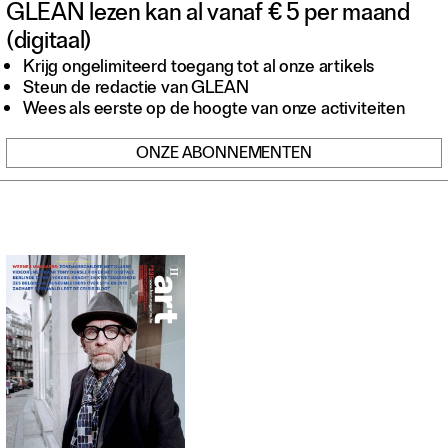
GLEAN lezen kan al vanaf € 5 per maand
Contact
(digitaal)
Waar is GLEAN te koop
Privacy
Krijg ongelimiteerd toegang tot al onze artikels
Steun de redactie van GLEAN
Instagram
Wees als eerste op de hoogte van onze activiteiten
Facebook
ONZE ABONNEMENTEN