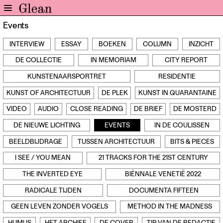
Events
Home
INTERVIEW
ESSAY
BOEKEN
COLUMN
INZICHT
Nieuws
DE COLLECTIE
IN MEMORIAM
CITY REPORT
Expo
Interviews
KUNSTENAARSPORTRET
RESIDENTIE
Inzicht
KUNST OF ARCHITECTUUR
DE PLEK
KUNST IN QUARANTAINE
Events
VIDEO
AUDIO
CLOSE READING
DE BRIEF
DE MOSTERD
Meer rubrieken
DE NIEUWE LICHTING
EVENTS
IN DE COULISSEN
BEELDBIJDRAGE
TUSSEN ARCHITECTUUR
BITS & PIECES
Alle nummers
Aanmelden
I SEE / YOU MEAN
21 TRACKS FOR THE 21ST CENTURY
Abonneren
THE INVERTED EYE
BIËNNALE VENETIË 2022
Adverteren
RADICALE TIJDEN
DOCUMENTA FIFTEEN
GEEN LEVEN ZONDER VOGELS
METHOD IN THE MADNESS
Nieuwsbrief
Over GLEAN