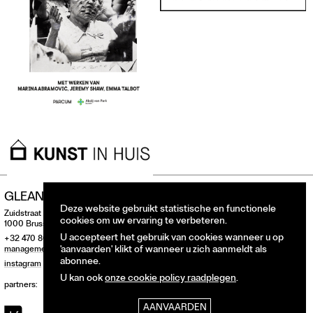
GLEAN
Deze website gebruikt statistische en functionele
Zuidstraat 146
cookies om uw ervaring te verbeteren.
1000 Brussel, België
U accepteert het gebruik van cookies wanneer u op
+32 470 860 275
'aanvaarden' klikt of wanneer u zich aanmeldt als
management@glean.art
abonnee.
instagram
U kan ook
onze cookie policy raadplegen
.
partners:
AANVAARDEN