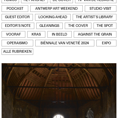
HUMUS
HET ARCHIEF
DE COVER
TIP VAN DE REDACTIE
Contact
PODCAST
ANTWERP ART WEEKEND
STUDIO VISIT
Waar is GLEAN te koop
Privacy
GUEST EDITOR
LOOKING AHEAD
THE ARTIST’S LIBRARY
Instagram
EDITOR’S NOTE
GLEANINGS
THE COVER
THE SPOT
Facebook
VOORAF
KRAS
IN BEELD
AGAINST THE GRAIN
OPERAISMO
BIËNNALE VAN VENETIË 2024
EXPO
ALLE RUBRIEKEN