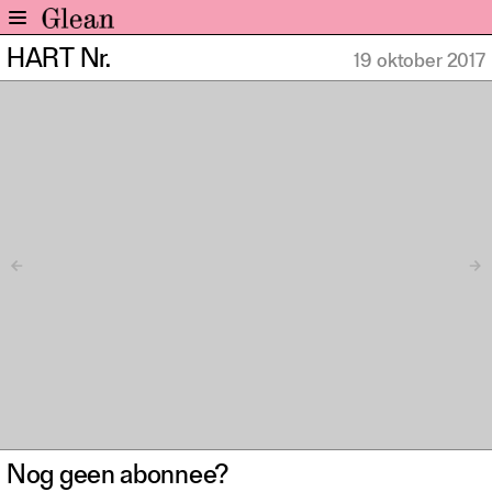
HART Nr.
19 oktober 2017
Home
Nieuws
Expo
Interviews
Inzicht
Events
Meer rubrieken
Alle nummers
Aanmelden
Abonneren
Adverteren
Nieuwsbrief
Nog geen abonnee?
Over GLEAN