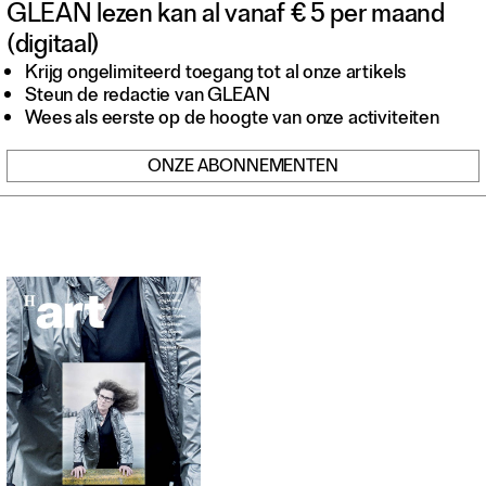
GLEAN lezen kan al vanaf € 5 per maand
Contact
(digitaal)
Waar is GLEAN te koop
Privacy
Krijg ongelimiteerd toegang tot al onze artikels
Steun de redactie van GLEAN
Instagram
Wees als eerste op de hoogte van onze activiteiten
Facebook
ONZE ABONNEMENTEN