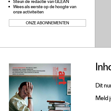
Steun de redactie van GLEAN
Adverteren
Wees als eerste op de hoogte van
onze activiteiten
Nieuwsbrief
ONZE ABONNEMENTEN
Over GLEAN
Contact
Waar is GLEAN te koop
Privacy
Instagram
Inh
Facebook
Dit nu
Meld j