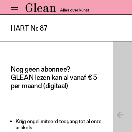
Alles over kunst
HART Nr. 87
Home
Nieuws
Expo
Interviews
Nog geen abonnee?
Inzicht
GLEAN lezen kan al vanaf € 5
Events
per maand (digitaal)
Meer rubrieken
Alle nummers
Aanmelden
Krijg ongelimiteerd toegang tot al onze
artikels
Abonneren