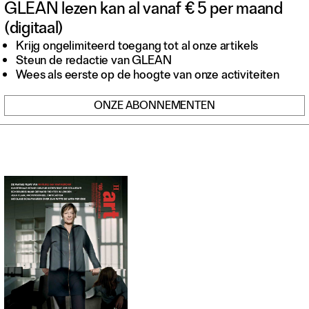
GLEAN lezen kan al vanaf € 5 per maand
Contact
(digitaal)
Waar is GLEAN te koop
Privacy
Krijg ongelimiteerd toegang tot al onze artikels
Steun de redactie van GLEAN
Instagram
Wees als eerste op de hoogte van onze activiteiten
Facebook
ONZE ABONNEMENTEN