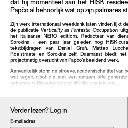
dat hij momenteel aan het HISK resideer
Adverteren
Papčo al behoorlijk wat op zijn palmares s
Zijn werk internationaal weerklank laten vinden lijkt 
Nieuwsbrief
de publicatie
Verticality as Fantastic Occupation
, ui
Over GLEAN
het Italiaanse NERO editions. Redacteur van diens
Contact
Sorokina – een paar jaar geleden nog HISK-cur
tekstbijdragen van Daniel Grúň, Matteo Lucchet
Waar is GLEAN te koop
Roelstraete en Sorokina zelf. Daarnaast biedt he
Privacy
projectmatig overzicht van Papčo’s beeldend werk.
Aanvankelijk stond de stroeve, academische titel van 
Instagram
wat tegen, alsof die met een
random title
generator
Facebook
gekomen is. Bij nader inzien blijkt die afgeleid van…
Verder lezen? Log in
E-mailadres