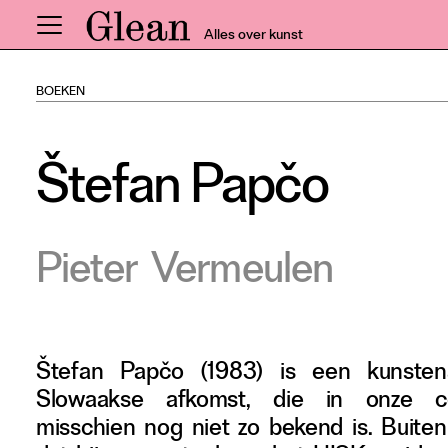
Alles over kunst
BOEKEN
Home
Nieuws
Štefan Papčo
Expo
Interviews
Inzicht
Pieter
Vermeulen
Events
Meer rubrieken
Štefan Papčo (1983) is een kunsten
Alle nummers
Slowaakse afkomst, die in onze co
Aanmelden
misschien nog niet zo bekend is. Buiten
Abonneren