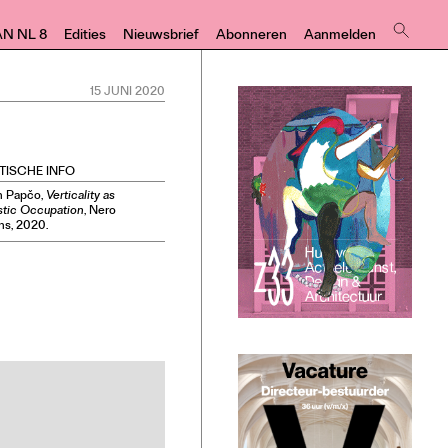
AN NL 8
Edities
Nieuwsbrief
Abonneren
Aanmelden
15 JUNI 2020
TISCHE INFO
n Papčo,
Verticality as
stic Occupation
, Nero
ns, 2020.