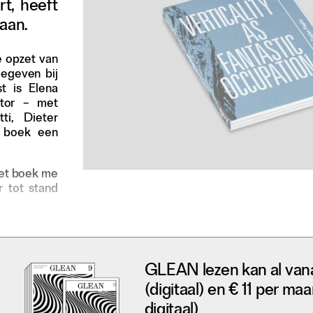
t, heeft
taan.
de opzet van
tgegeven bij
t is Elena
ator – met
ti, Dieter
t boek een
het boek me
 tot stand
GLEAN lezen kan al van
(digitaal) en € 11 per maa
digitaal)