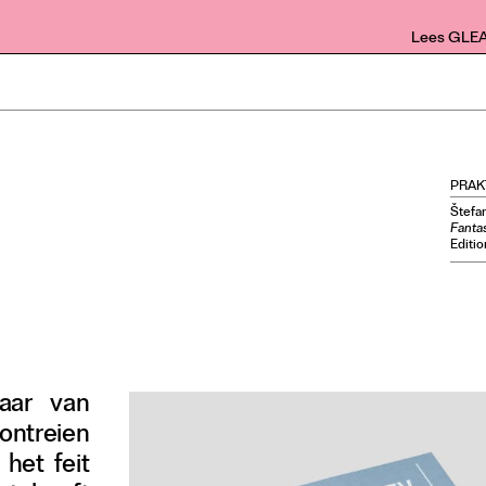
Lees GLE
PRAK
Štefa
Fanta
Editio
aar van
ntreien
 het feit