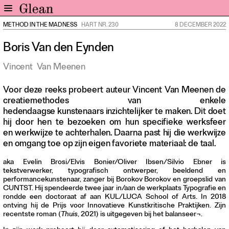
METHOD IN THE MADNESS
HART NR. 230
8 DECEMBER 2022
Home
Boris Van den Eynden
Nieuws
Expo
Vincent
Van Meenen
Interviews
Voor deze reeks probeert auteur Vincent Van Meenen de
Inzicht
creatiemethodes van enkele
Events
hedendaagse kunstenaars inzichtelijker te maken. Dit doet
hij door hen te bezoeken om hun specifieke werksfeer
Meer rubrieken
en werkwijze te achterhalen. Daarna past hij die werkwijze
en omgang toe op zijn eigen favoriete materiaal: de taal.
Alle nummers
Aanmelden
aka Evelin Brosi/Elvis Bonier/Oliver Ibsen/Silvio Ebner is
tekstverwerker, typografisch ontwerper, beeldend en
Abonneren
performancekunstenaar, zanger bij Borokov Borokov en groepslid van
CUNTST. Hij spendeerde twee jaar in/aan de werkplaats Typografie en
Adverteren
rondde een doctoraat af aan KUL/LUCA School of Arts. In 2018
ontving hij de Prijs voor Innovatieve Kunstkritische Praktijken. Zijn
recentste roman (
Thuis
, 2021) is uitgegeven bij het balanseer¬.
Nieuwsbrief
Over GLEAN