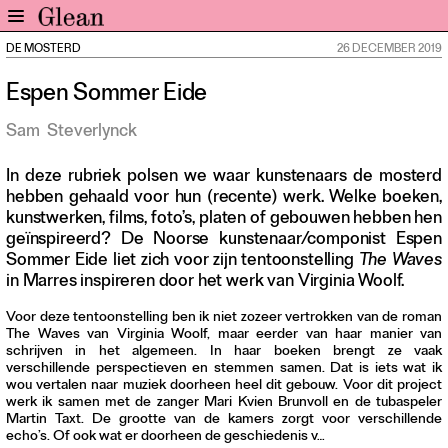
DE MOSTERD
26 DECEMBER 2019
Home
Espen Sommer Eide
Nieuws
Expo
Sam
Steverlynck
Interviews
In deze rubriek polsen we waar kunstenaars de mosterd
Inzicht
hebben gehaald voor hun (recente) werk. Welke boeken,
Events
kunstwerken, films, foto’s, platen of gebouwen hebben hen
geïnspireerd? De Noorse kunstenaar/componist Espen
Meer rubrieken
Sommer Eide liet zich voor zijn tentoonstelling
The Waves
in Marres inspireren door het werk van Virginia Woolf.
Alle nummers
Aanmelden
Voor deze tentoonstelling ben ik niet zozeer vertrokken van de roman
The Waves van Virginia Woolf, maar eerder van haar manier van
Abonneren
schrijven in het algemeen. In haar boeken brengt ze vaak
verschillende perspectieven en stemmen samen. Dat is iets wat ik
Adverteren
wou vertalen naar muziek doorheen heel dit gebouw. Voor dit project
werk ik samen met de zanger Mari Kvien Brunvoll en de tubaspeler
Martin Taxt. De grootte van de kamers zorgt voor verschillende
Nieuwsbrief
echo’s. Of ook wat er doorheen de geschiedenis v…
Over GLEAN