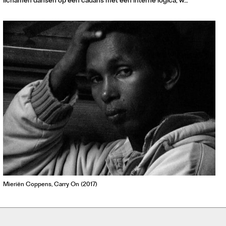
lichamen dansen op een cadans met een interne logica, w…
Contact
Waar is GLEAN te koop
Privacy
Instagram
Facebook
Mieriën Coppens, Carry On (2017)