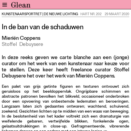
KUNSTENAARSPORTRET
|
DE NIEUWE LICHTING
HART NR. 202
29 MAART 2020
Home
In de ban van de schaduwen
Nieuws
Expo
Mieriën Coppens
Stoffel
Debuysere
Interviews
Inzicht
In deze reeks geven we carte blanche aan een (jonge)
Events
curator om het werk van een kunstenaar naar keuze voor
te stellen. Deze keer heeft freelance curator Stoffel
Meer rubrieken
Debuysere het over het werk van Mieriën Coppens.
Alle nummers
Een palet van grijs getinte figuren en texturen ontvouwt zich
geruisloos op het beeldoppervlak. Ongrijpbare schimmen en
Aanmelden
abstracte patronen bevolken het blikveld, occasioneel onderbroken
Abonneren
door een opvoering van onbestemde ledematen en beroeringen.
Langzaam laten zich gedaantes ontwaren; wachtend, schuivend,
Adverteren
zoekend. Gezichten lichten op te midden van een waas van beweging.
In de beslotenheid van het kader voltrekt zich een dramaturgie van
weifelende gebaren, vertwijfelde blikken, fonkelende ogen,
Nieuwsbrief
gelaatsuitdrukkingen in close-up. Gefragmenteerde, vibrerende
Over GLEAN