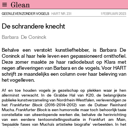
GEEN LEVEN ZONDER VOGELS
HART NR. 231
1 FEBRUARI 2023
Home
De schrandere knecht
Nieuws
Expo
Barbara
De Coninck
Interviews
Behalve een verstokt kunstliefhebber, is Barbara De
Inzicht
Coninck al haar hele leven een gepassioneerd ornithofiel.
Events
Deze zomer maakte ze haar radiodebuut op Klara met
negen afleveringen van Barbara en de vogels. Voor HART
Meer rubrieken
schrijft ze maandelijks een column over haar beleving van
het vogelleven.
Alle nummers
Aanmelden
Af en toe houden vogels je gezelschap op plekken waar je hen
allerminst verwacht. In de Grabbe Hal van K20, de belangrijkste
Abonneren
publieke kunstverzameling van Nordrhein-Westfalen, verlevendigen ze
het
Frankfurter Block
(2016–2014–2012) van de Duitser Reinhard
Adverteren
Mucha.
Frankfurter Block
is een humorvolle maar toch behoorlijk taaie
constellatie van uiteenlopende werken die, behalve de herinrichting
van een eerdere tentoonstellingssituatie in Frankfurt am Main,
Nieuwsbrief
‘bepaalde fases van Mucha’s artistieke biografie’ verbeelden. In het
Over GLEAN