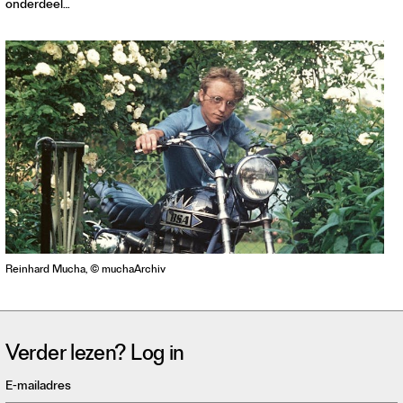
onderdeel…
Contact
Waar is GLEAN te koop
Privacy
Instagram
Facebook
Reinhard Mucha, © muchaArchiv
Verder lezen? Log in
E-mailadres