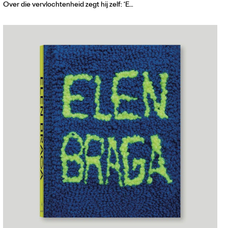
Over die vervlochtenheid zegt hij zelf: ‘E…
Contact
Waar is GLEAN te koop
Privacy
Instagram
Facebook