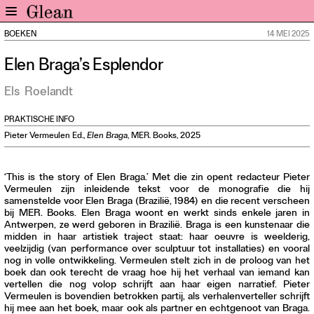
BOEKEN
14 MEI 2025
Home
Elen Braga’s Esplendor
Nieuws
Expo
Els
Roelandt
Interviews
PRAKTISCHE INFO
Inzicht
Pieter Vermeulen Ed.,
Elen Braga
, MER. Books, 2025
Events
Meer rubrieken
‘This is the story of Elen Braga.’ Met die zin opent redacteur Pieter
Vermeulen zijn inleidende tekst voor de monografie die hij
Alle nummers
samenstelde voor Elen Braga (Brazilië, 1984) en die recent verscheen
bij MER. Books. Elen Braga woont en werkt sinds enkele jaren in
Aanmelden
Antwerpen, ze werd geboren in Brazilië. Braga is een kunstenaar die
midden in haar artistiek traject staat: haar oeuvre is weelderig,
Abonneren
veelzijdig (van performance over sculptuur tot installaties) en vooral
Adverteren
nog in volle ontwikkeling. Vermeulen stelt zich in de proloog van het
boek dan ook terecht de vraag hoe hij het verhaal van iemand kan
vertellen die nog volop schrijft aan haar eigen narratief. Pieter
Nieuwsbrief
Vermeulen is bovendien betrokken partij, als verhalenverteller schrijft
hij mee aan het boek, maar ook als partner en echtgenoot van Braga.
Over GLEAN