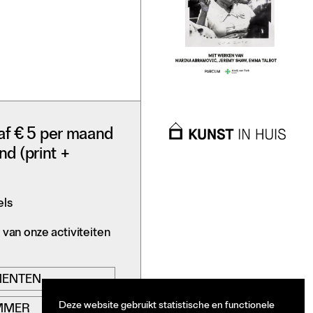
af € 5 per maand
nd (print +
els
N
van onze activiteiten
MENTEN
Deze website gebruikt statistische en functionele
MMER