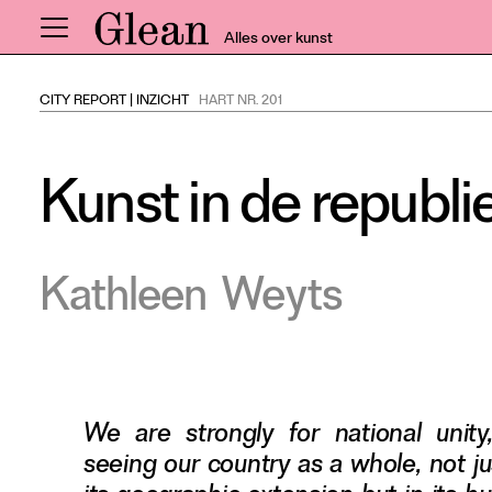
Alles over kunst
CITY REPORT
|
INZICHT
HART NR. 201
Home
Nieuws
Kunst in de republ
Expo
Interviews
Inzicht
Kathleen
Weyts
Events
Meer rubrieken
Alle nummers
We are strongly for national unity,
Aanmelden
seeing our country as a whole, not ju
Abonneren