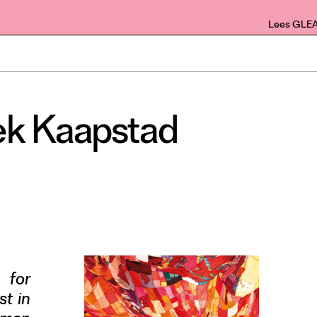
Lees GLE
iek Kaapstad
 for
st in