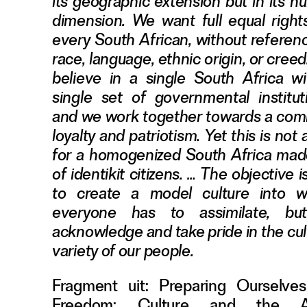
its geographic extension but in its 
Adverteren
dimension. We want full equal right
every South African, without referen
race, language, ethnic origin, or cree
Nieuwsbrief
believe in a single South Africa wi
Over GLEAN
single set of governmental institut
Contact
and we work together towards a co
Waar is GLEAN te koop
loyalty and patriotism. Yet this is not a
Privacy
for a homogenized South Africa mad
Instagram
of identikit citizens. … The objective i
Facebook
to create a model culture into w
everyone has to assimilate, bu
acknowledge and take pride in the cul
variety of our people.
Fragment uit: Preparing Ourselves