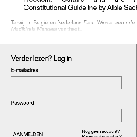
Freedom: Culture and the 
Constitutional Guideline by Albie Sac
Terwijl in België en Nederland
Dear Winnie, een ode 
Madikizela Mandela
van theat…
Verder lezen? Log in
E-mailadres
Paswoord
Nog geen account?