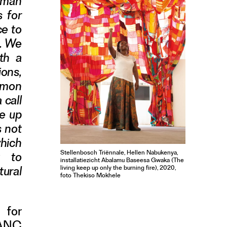
human
s for
ce to
d. We
th a
ions,
mmon
 call
e up
s not
hich
Stellenbosch Triënnale, Hellen Nabukenya,
t to
installatiezicht Abalamu Baseesa Gwaka (The
tural
living keep up only the burning fire), 2020,
foto Thekiso Mokhele
 for