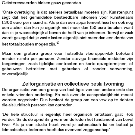
Geïnteresseerden bleken gauw gevonden.
‘Onze overtuiging is dat ateliers betaalbaar moeten zijn. Kunstenpunt
zegt dat het gemiddelde besteedbare inkomen voor kunstenaars
1.300 euro per maand is. Als je dan een appartement huurt en ook nog
een atelier, dan kun je eigenlijk niet meer dan 150 euro betalen, want
dan zit je waarschijnlijk al boven de helft van je inkomen. Terwijl er vaak
wordt gezegd dat je vaste lasten eigenlijk niet meer dan een derde van
2
het totaal zouden mogen zijn.’
Maar een grotere groep voor hetzelfde vloeroppervlak betekent
minder ruimte per persoon. Zonder stevige financiële middelen zijn
toegevingen, zoals tijdelijke contracten en korte opzegtermijnen, of
gebouwen betrekken met gebreken of zonder verwarming,
onvermijdelijk.
Zelforganisatie en collectieve besluitvorming
De organisatie van een groep van tachtig is van een andere orde dan
enkele vrienden onderling. En ook over de aansprakelijkheid moest
worden nagedacht. Dus besloot de groep om een vzw op te richten
die als juridisch persoon kan optreden.
‘De hele structuur is eigenlijk heel organisch ontstaan’, gaat Rob
verder. ‘Sinds de oprichting vormen de leden het fundament van Level
Five. Als je een studio huurt word je automatisch lid en betaal je
lidmaatschap. Iedereen heeft dus evenveel zeggenschap.’