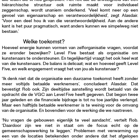
alle leden die ik heb gesproken. Het feit dat de afwezigheid van een
hiërarchische structuur ook ruimte maakt voor individueel
zeggenschap, wordt unaniem onderkend. ‘Veel komt neer op een
gevoel van eigenaarschap en verantwoordelijkheid’, zegt Alasdair.
‘Voor een deel hou ik van die verantwoordelijkheid. Aan de andere
kant is het puur pragmatisch, want anders kunnen we simpelweg niet
bestaan.’
Welke toekomst?
Hoeveel energie kunnen vormen van zelforganisatie vragen, voordat
ze eronder bezwijken? Level Five bestaat als organisatie om
kunstenaars te ondersteunen. En tegelijkertijd vraagt het ook heel wat
van die kunstenaars. De balans is delicaat; wat en hoeveel geeft Level
Five, en welk engagement vraagt het van jou als kunstenaar?
‘Ik denk niet dat de organisatie een duurzame toekomst heeft zonder
meer voltijds betaalde werknemers’, concludeert Alasdair. Dat
bevestigt Rob ook. Zijn deeltijdse aanstelling wordt betaald van de
opdracht die de VGC aan Level Five heeft gegeven. Dat begon twee
jaar geleden en die financiele bijdrage is tot nu toe jaarlijks verlengd.
Maar een halftijds betaalde werknemer is te weinig voor de omvang
van de organisatie. En bovendien voor de werking die we nastreven.
‘Nu vragen de gebouwen eigenlijk te veel aandacht’, vertelt Rob.
‘Daardoor zijn we niet in staat om de focus echt op de
gemeenschapswerking te leggen.’ Problemen met verwarming op
een van de locaties betekenden onder andere dat het afgelopen