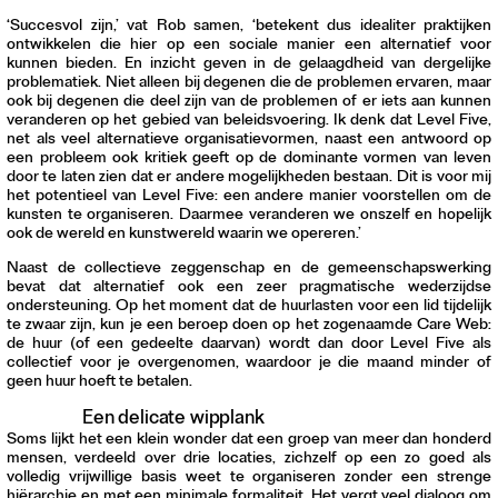
‘Succesvol zijn,’ vat Rob samen, ‘betekent dus idealiter praktijken
ontwikkelen die hier op een sociale manier een alternatief voor
kunnen bieden. En inzicht geven in de gelaagdheid van dergelijke
problematiek. Niet alleen bij degenen die de problemen ervaren, maar
ook bij degenen die deel zijn van de problemen of er iets aan kunnen
veranderen op het gebied van beleidsvoering. Ik denk dat Level Five,
net als veel alternatieve organisatievormen, naast een antwoord op
een probleem ook kritiek geeft op de dominante vormen van leven
door te laten zien dat er andere mogelijkheden bestaan. Dit is voor mij
het potentieel van Level Five: een andere manier voorstellen om de
kunsten te organiseren. Daarmee veranderen we onszelf en hopelijk
ook de wereld en kunstwereld waarin we opereren.’
Naast de collectieve zeggenschap en de gemeenschapswerking
bevat dat alternatief ook een zeer pragmatische wederzijdse
ondersteuning. Op het moment dat de huurlasten voor een lid tijdelijk
te zwaar zijn, kun je een beroep doen op het zogenaamde Care Web:
de huur (of een gedeelte daarvan) wordt dan door Level Five als
collectief voor je overgenomen, waardoor je die maand minder of
geen huur hoeft te betalen.
Een delicate wipplank
Soms lijkt het een klein wonder dat een groep van meer dan honderd
mensen, verdeeld over drie locaties, zichzelf op een zo goed als
volledig vrijwillige basis weet te organiseren zonder een strenge
hiërarchie en met een minimale formaliteit. Het vergt veel dialoog om