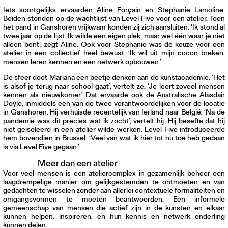
Iets soortgelijks ervaarden Aline Forçain en Stephanie Lamoline.
Beiden stonden op de wachtlijst van Level Five voor een atelier. Toen
het pand in Ganshoren vrijkwam konden zij zich aansluiten. ‘Ik stond al
twee jaar op de lijst. Ik wilde een eigen plek, maar wel één waar je niet
alleen bent’, zegt Aline. Ook voor Stephanie was de keuze voor een
atelier in een collectief heel bewust. ‘Ik wil uit mijn cocon breken,
mensen leren kennen en een netwerk opbouwen.’
De sfeer doet Mariana een beetje denken aan de kunstacademie. ‘Het
is alsof je terug naar school gaat’, vertelt ze. ‘Je leert zoveel mensen
kennen als nieuwkomer.’ Dat ervaarde ook de Australische Alasdair
Doyle, inmiddels een van de twee verantwoordelijken voor de locatie
in Ganshoren. Hij verhuisde recentelijk van Ierland naar België. ‘Na de
pandemie was dit precies wat ik zocht’, vertelt hij. Hij besefte dat hij
niet geïsoleerd in een atelier wilde werken. Level Five introduceerde
hem bovendien in Brussel. ‘Veel van wat ik hier tot nu toe heb gedaan
is via Level Five gegaan.’
Meer dan een atelier
Voor veel mensen is een ateliercomplex in gezamenlijk beheer een
laagdrempelige manier om gelijkgestemden te ontmoeten en van
gedachten te wisselen zonder aan allerlei contextuele formaliteiten en
omgangsvormen te moeten beantwoorden. Een informele
gemeenschap van mensen die actief zijn in de kunsten en elkaar
kunnen helpen, inspireren, en hun kennis en netwerk onderling
kunnen delen.