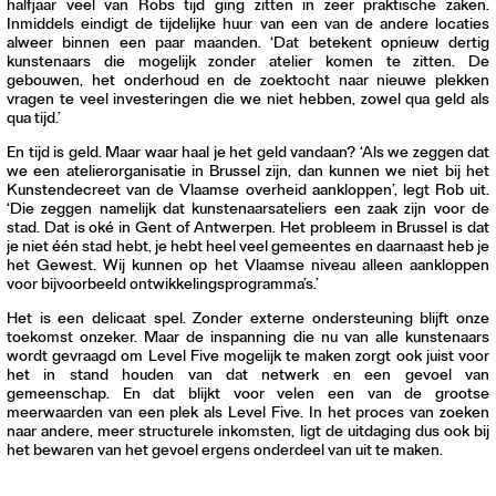
halfjaar veel van Robs tijd ging zitten in zeer praktische zaken.
Inmiddels eindigt de tijdelijke huur van een van de andere locaties
alweer binnen een paar maanden. ‘Dat betekent opnieuw dertig
kunstenaars die mogelijk zonder atelier komen te zitten. De
gebouwen, het onderhoud en de zoektocht naar nieuwe plekken
vragen te veel investeringen die we niet hebben, zowel qua geld als
qua tijd.’
En tijd is geld. Maar waar haal je het geld vandaan? ‘Als we zeggen dat
we een atelierorganisatie in Brussel zijn, dan kunnen we niet bij het
Kunstendecreet van de Vlaamse overheid aankloppen’, legt Rob uit.
‘Die zeggen namelijk dat kunstenaarsateliers een zaak zijn voor de
stad. Dat is oké in Gent of Antwerpen. Het probleem in Brussel is dat
je niet één stad hebt, je hebt heel veel gemeentes en daarnaast heb je
het Gewest. Wij kunnen op het Vlaamse niveau alleen aankloppen
voor bijvoorbeeld ontwikkelingsprogramma’s.’
Het is een delicaat spel. Zonder externe ondersteuning blijft onze
toekomst onzeker. Maar de inspanning die nu van alle kunstenaars
wordt gevraagd om Level Five mogelijk te maken zorgt ook juist voor
het in stand houden van dat netwerk en een gevoel van
gemeenschap. En dat blijkt voor velen een van de grootse
meerwaarden van een plek als Level Five. In het proces van zoeken
naar andere, meer structurele inkomsten, ligt de uitdaging dus ook bij
het bewaren van het gevoel ergens onderdeel van uit te maken.