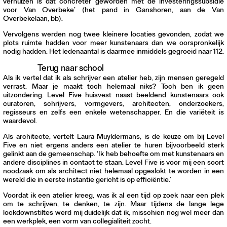
verhuizen is dat concreter geworden met de investeringssubsidie
voor Van Overbeke’ (het pand in Ganshoren, aan de Van
Overbekelaan, bb).
Vervolgens werden nog twee kleinere locaties gevonden, zodat we
plots ruimte hadden voor meer kunstenaars dan we oorspronkelijk
nodig hadden. Het ledenaantal is daarmee inmiddels gegroeid naar 112.
Terug naar school
Als ik vertel dat ik als schrijver een atelier heb, zijn mensen geregeld
verrast. Maar je maakt toch helemaal niks? Toch ben ik geen
uitzondering. Level Five huisvest naast beeldend kunstenaars ook
curatoren, schrijvers, vormgevers, architecten, onderzoekers,
regisseurs en zelfs een enkele wetenschapper. En die variëteit is
waardevol.
Als architecte, vertelt Laura Muyldermans, is de keuze om bij Level
Five en niet ergens anders een atelier te huren bijvoorbeeld sterk
gelinkt aan de gemeenschap. ‘Ik heb behoefte om met kunstenaars en
andere disciplines in contact te staan. Level Five is voor mij een soort
noodzaak om als architect niet helemaal opgeslokt te worden in een
wereld die in eerste instantie gericht is op efficiëntie.’
Voordat ik een atelier kreeg, was ik al een tijd op zoek naar een plek
om te schrijven, te denken, te zijn. Maar tijdens de lange lege
lockdownstiltes werd mij duidelijk dat ik, misschien nog wel meer dan
een werkplek, een vorm van collegialiteit zocht.