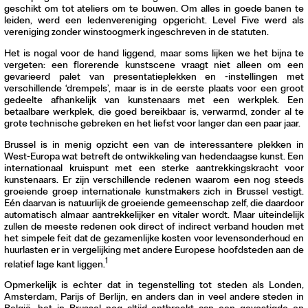
geschikt om tot ateliers om te bouwen. Om alles in goede banen te
leiden, werd een ledenvereniging opgericht. Level Five werd als
vereniging zonder winstoogmerk ingeschreven in de statuten.
Het is nogal voor de hand liggend, maar soms lijken we het bijna te
vergeten: een florerende kunstscene vraagt niet alleen om een
gevarieerd palet van presentatieplekken en -instellingen met
verschillende ‘drempels’, maar is in de eerste plaats voor een groot
gedeelte afhankelijk van kunstenaars met een werkplek. Een
betaalbare werkplek, die goed bereikbaar is, verwarmd, zonder al te
grote technische gebreken en het liefst voor langer dan een paar jaar.
Brussel is in menig opzicht een van de interessantere plekken in
West-Europa wat betreft de ontwikkeling van hedendaagse kunst. Een
internationaal kruispunt met een sterke aantrekkingskracht voor
kunstenaars. Er zijn verschillende redenen waarom een nog steeds
groeiende groep internationale kunstmakers zich in Brussel vestigt.
Eén daarvan is natuurlijk de groeiende gemeenschap zelf, die daardoor
automatisch almaar aantrekkelijker en vitaler wordt. Maar uiteindelijk
zullen de meeste redenen ook direct of indirect verband houden met
het simpele feit dat de gezamenlijke kosten voor levensonderhoud en
huurlasten er in vergelijking met andere Europese hoofdsteden aan de
1
relatief lage kant liggen.
Opmerkelijk is echter dat in tegenstelling tot steden als Londen,
Amsterdam, Parijs of Berlijn, en anders dan in veel andere steden in