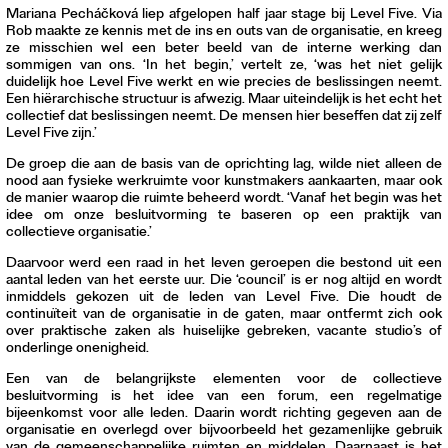
Mariana Pecháčková liep afgelopen half jaar stage bij Level Five. Via
Rob maakte ze kennis met de ins en outs van de organisatie, en kreeg
ze misschien wel een beter beeld van de interne werking dan
sommigen van ons. ‘In het begin,’ vertelt ze, ‘was het niet gelijk
duidelijk hoe Level Five werkt en wie precies de beslissingen neemt.
Een hiërarchische structuur is afwezig. Maar uiteindelijk is het echt het
collectief dat beslissingen neemt. De mensen hier beseffen dat zij zelf
Level Five zijn.’
De groep die aan de basis van de oprichting lag, wilde niet alleen de
nood aan fysieke werkruimte voor kunstmakers aankaarten, maar ook
de manier waarop die ruimte beheerd wordt. ‘Vanaf het begin was het
idee om onze besluitvorming te baseren op een praktijk van
collectieve organisatie.’
Daarvoor werd een raad in het leven geroepen die bestond uit een
aantal leden van het eerste uur. Die ‘council’ is er nog altijd en wordt
inmiddels gekozen uit de leden van Level Five. Die houdt de
continuïteit van de organisatie in de gaten, maar ontfermt zich ook
over praktische zaken als huiselijke gebreken, vacante studio’s of
onderlinge onenigheid.
Een van de belangrijkste elementen voor de collectieve
besluitvorming is het idee van een forum, een regelmatige
bijeenkomst voor alle leden. Daarin wordt richting gegeven aan de
organisatie en overlegd over bijvoorbeeld het gezamenlijke gebruik