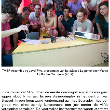
Contact
Waar is GLEAN te koop
Privacy
Instagram
Facebook
TMBR Assembly bij Level Five, presentatie van het
Musée Légitime
door Martin
La Roche Contreras (2019)
In de zomer van 2020, toen de eerste coronagolf enigszins was gaan
liggen, sloot ik mij aan bij een ateliercomplex in het centrum van
Brussel. In een leegstaand kantoorpand aan het Beursplein had een
groep van circa tachtig kunstenaars een jaar eerder de vijfde
verdieping betrokken. De voormalige kantoorruimtes waren uitermate