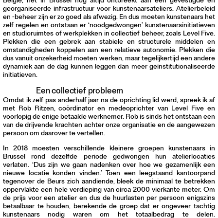
België, het in Brussel nog altijd ontbreekt aan een gevestigde en
georganiseerde infrastructuur voor kunstenaarsateliers. Atelierbeleid
en -beheer zijn er zo goed als afwezig. En dus moeten kunstenaars het
zelf regelen en ontstaan er ‘noodgedwongen’ kunstenaarsinitiatieven
en studioruimtes of werkplekken in collectief beheer, zoals Level Five.
Plekken die een gebrek aan stabiele en structurele middelen en
omstandigheden koppelen aan een relatieve autonomie. Plekken die
dus vanuit onzekerheid moeten werken, maar tegelijkertijd een andere
dynamiek aan de dag kunnen leggen dan meer geïnstitutionaliseerde
initiatieven.
Een collectief probleem
Omdat ik zelf pas anderhalf jaar na de oprichting lid werd, spreek ik af
met Rob Ritzen, coördinator en medeoprichter van Level Five en
voorlopig de enige betaalde werknemer. Rob is sinds het ontstaan een
van de drijvende krachten achter onze organisatie en de aangewezen
persoon om daarover te vertellen.
In 2018 moesten verschillende kleinere groepen kunstenaars in
Brussel rond dezelfde periode gedwongen hun atelierlocaties
verlaten. ‘Dus zijn we gaan nadenken over hoe we gezamenlijk een
nieuwe locatie konden vinden.’ Toen een leegstaand kantoorpand
tegenover de Beurs zich aandiende, bleek de minimaal te betrekken
oppervlakte een hele verdieping van circa 2000 vierkante meter. Om
de prijs voor een atelier en dus de huurlasten per persoon enigszins
betaalbaar te houden, berekende de groep dat er ongeveer tachtig
kunstenaars nodig waren om het totaalbedrag te delen.