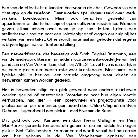
Een van de effectiefste kanalen daarvoor is de chat. Gewoon via een
chat-app op de telefoon. Daar worden tips uitgewisseld over werk,
winkels, boekhouders. Maar ook berichten gedeeld van
appartementen die te huur zijn of open calls voor residenties. Mensen
geven elkaar advies over waar je op kunt letten tijdens een
atelierbezoek, zoeken naar een lichtdesigner of vragen om hulp bij het
vertalen van een tekst. Of er wordt materiaal aangeboden dat ergens
is blijven liggen na een tentoonstelling.
Een netwerkfunctie, dat bevestigt ook Sirah Foighel Brutmann, een
van de medeoprichters en inmiddels locatieverantwoordelijke van het
pand aan de Van Volxemlaan, dicht bij WIELS. ‘Level Five is natuurlijk in
de eerste plaats een werkruimte voor kunstenaars. Maar naast een
fysieke plek is het ook een virtuele omgeving waar ideeën en
netwerken kunnen worden gedeeld.’
Het is bovendien altijd een plek geweest waar andere initiatieven
werden gerund of ontstonden. Voordat ze naar hun eigen locatie
verhuisden, had rile* – een boekwinkel en projectruimte voor
publicaties en performances geïnitieerd door Chloe Chignell en Sven
Dehens – bijvoorbeeld een plek in Level Five aan de Beurs.
Dat gold ook voor Kantine, een door Kevin Gallagher en Perri
MacKenzie gerunde tentoonstellingsruimte, die inmiddels hun eigen
plek in Sint-Gillis hebben. En momenteel wordt vanuit het souterrain
van het gebouw in de Van Meyelstraat opnieuw een