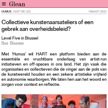
HUMUS
HART NR. 232
1 MAART 2023
Home
Collectieve kunstenaarsateliers of een
Nieuws
gebrek aan overheidsbeleid?
Expo
Interviews
Level Five in Brussel
Bas
Blaasse
Inzicht
Events
Met ‘Humus’ wil HART een platform bieden aan de
Meer rubrieken
essentiële en vruchtbare onderlaag van artist-run
initiatieven en off-spaces in ons land. Het zijn vaak die
organisaties en collectieven die de vinger aan de pols van
Alle nummers
de kunstwereld houden en een zekere artistieke vrijheid
Aanmelden
en autonomie waarborgen. We laten hen aan het woord en
Abonneren
zorgen voor context en reflectie.
Adverteren
Nieuwsbrief
Over GLEAN