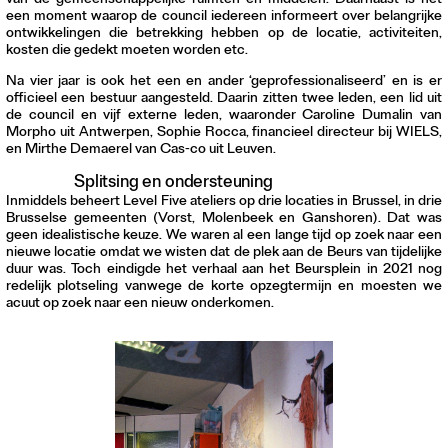
van de gemeenschappelijke ruimten en middelen. Daarnaast is het
een moment waarop de council iedereen informeert over belangrijke
ontwikkelingen die betrekking hebben op de locatie, activiteiten,
kosten die gedekt moeten worden etc.
Na vier jaar is ook het een en ander ‘geprofessionaliseerd’ en is er
officieel een bestuur aangesteld. Daarin zitten twee leden, een lid uit
de council en vijf externe leden, waaronder Caroline Dumalin van
Morpho uit Antwerpen, Sophie Rocca, financieel directeur bij WIELS,
en Mirthe Demaerel van Cas-co uit Leuven.
Splitsing en ondersteuning
Inmiddels beheert Level Five ateliers op drie locaties in Brussel, in drie
Brusselse gemeenten (Vorst, Molenbeek en Ganshoren). Dat was
geen idealistische keuze. We waren al een lange tijd op zoek naar een
nieuwe locatie omdat we wisten dat de plek aan de Beurs van tijdelijke
duur was. Toch eindigde het verhaal aan het Beursplein in 2021 nog
redelijk plotseling vanwege de korte opzegtermijn en moesten we
acuut op zoek naar een nieuw onderkomen.