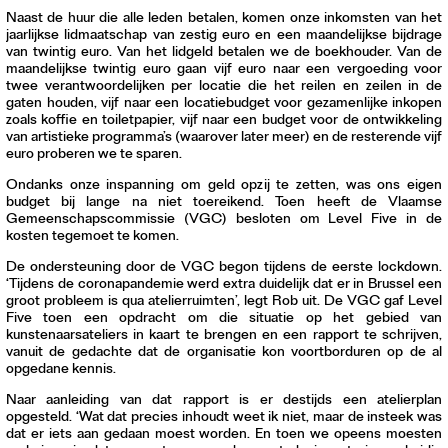
Naast de huur die alle leden betalen, komen onze inkomsten van het
jaarlijkse lidmaatschap van zestig euro en een maandelijkse bijdrage
van twintig euro. Van het lidgeld betalen we de boekhouder. Van de
maandelijkse twintig euro gaan vijf euro naar een vergoeding voor
twee verantwoordelijken per locatie die het reilen en zeilen in de
gaten houden, vijf naar een locatiebudget voor gezamenlijke inkopen
zoals koffie en toiletpapier, vijf naar een budget voor de ontwikkeling
van artistieke programma’s (waarover later meer) en de resterende vijf
euro proberen we te sparen.
Ondanks onze inspanning om geld opzij te zetten, was ons eigen
budget bij lange na niet toereikend. Toen heeft de Vlaamse
Gemeenschapscommissie (VGC) besloten om Level Five in de
kosten tegemoet te komen.
De ondersteuning door de VGC begon tijdens de eerste lockdown.
‘Tijdens de coronapandemie werd extra duidelijk dat er in Brussel een
groot probleem is qua atelierruimten’, legt Rob uit. De VGC gaf Level
Five toen een opdracht om die situatie op het gebied van
kunstenaarsateliers in kaart te brengen en een rapport te schrijven,
vanuit de gedachte dat de organisatie kon voortborduren op de al
opgedane kennis.
Naar aanleiding van dat rapport is er destijds een atelierplan
opgesteld. ‘Wat dat precies inhoudt weet ik niet, maar de insteek was
dat er iets aan gedaan moest worden. En toen we opeens moesten