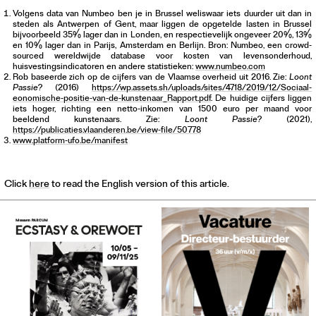
Volgens data van Numbeo ben je in Brussel weliswaar iets duurder uit dan in
steden als Antwerpen of Gent, maar liggen de opgetelde lasten in Brussel
bijvoorbeeld 35% lager dan in Londen, en respectievelijk ongeveer 20%, 13%
en 10% lager dan in Parijs, Amsterdam en Berlijn. Bron: Numbeo, een crowd-
sourced wereldwijde database voor kosten van levensonderhoud,
huisvestingsindicatoren en andere statistieken:
www.numbeo.com
Rob baseerde zich op de cijfers van de Vlaamse overheid uit 2016. Zie:
Loont
Passie?
(2016)
https://wp.assets.sh/uploads/sites/4718/2019/12/Sociaal-
eonomische-positie-van-de-kunstenaar_Rapport.pdf
. De huidige cijfers liggen
iets hoger, richting een netto-inkomen van 1500 euro per maand voor
beeldend kunstenaars. Zie:
Loont Passie?
(2021),
https://publicaties.vlaanderen.be/view-file/50778
www.platform-ufo.be/manifest
Click
here
to read the English version of this article.