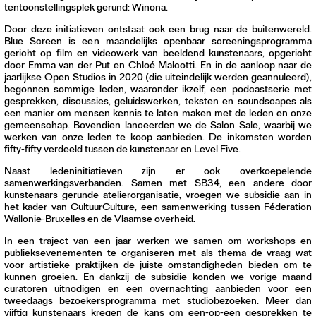
tentoonstellingsplek gerund: Winona.
Door deze initiatieven ontstaat ook een brug naar de buitenwereld.
Blue Screen is een maandelijks openbaar screeningsprogramma
gericht op film en videowerk van beeldend kunstenaars, opgericht
door Emma van der Put en Chloé Malcotti. En in de aanloop naar de
jaarlijkse Open Studios in 2020 (die uiteindelijk werden geannuleerd),
begonnen sommige leden, waaronder ikzelf, een podcastserie met
gesprekken, discussies, geluidswerken, teksten en soundscapes als
een manier om mensen kennis te laten maken met de leden en onze
gemeenschap. Bovendien lanceerden we de Salon Sale, waarbij we
werken van onze leden te koop aanbieden. De inkomsten worden
fifty-fifty verdeeld tussen de kunstenaar en Level Five.
Naast ledeninitiatieven zijn er ook overkoepelende
samenwerkingsverbanden. Samen met SB34, een andere door
kunstenaars gerunde atelierorganisatie, vroegen we subsidie aan in
het kader van CultuurCulture, een samenwerking tussen Féderation
Wallonie-Bruxelles en de Vlaamse overheid.
In een traject van een jaar werken we samen om workshops en
publieksevenementen te organiseren met als thema de vraag wat
voor artistieke praktijken de juiste omstandigheden bieden om te
kunnen groeien. En dankzij de subsidie konden we vorige maand
curatoren uitnodigen en een overnachting aanbieden voor een
tweedaags bezoekersprogramma met studiobezoeken. Meer dan
vijftig kunstenaars kregen de kans om een-op-een gesprekken te