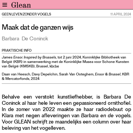
GEEN LEVEN ZONDER VOGELS
11 APRIL 2024
Home
Maak dat de ganzen wijs
Nieuws
Expo
Barbara
De Coninck
Interviews
PRAKTISCHE INFO
Inzicht
James Ensor. Inspired by Brussels
, tot 2 juni 2024, Koninklijke Bibliotheek van
Events
België (KBR) in samenwerking met de Koninklijke Musea voor Schone Kunsten
van België (KMSKB), Brussel,
kbr.be
Meer rubrieken
Daan van Heesch, Davy Depelchin, Sarah Van Ooteghem,
Ensor & Brussel
, KBR
& Mercatorfonds, 2024
Alle nummers
Aanmelden
Behalve een verstokt kunstliefhebber, is Barbara De
Abonneren
Coninck al haar hele leven een gepassioneerd ornithofiel.
In de zomer van 2022 maakte ze haar radiodebuut op
Adverteren
Klara met negen afleveringen van
Barbara en de vogels
.
Voor GLEAN schrijft ze maandelijks een column over haar
Nieuwsbrief
beleving van het vogelleven.
Over GLEAN