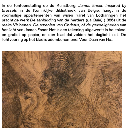
Contact
In de tentoonstelling op de Kunstberg,
James Ensor. Inspired by
Waar is GLEAN te koop
Brussels
in de Koninklijke Bibliotheek van België, hangt in de
voormalige appartementen van wijlen Karel van Lotharingen het
Privacy
prachtige werk
De aanbidding van de herders (La Gaie)
(1886) uit de
reeks
Visioenen. De aureolen van Christus, of de gevoeligheden van
Instagram
het licht
van James Ensor. Het is een tekening uitgewerkt in houtskool
Facebook
en grafiet op papier, en een blad dat zelden het daglicht ziet. De
lichtvoering op het blad is adembenemend. Voor Daan van He…