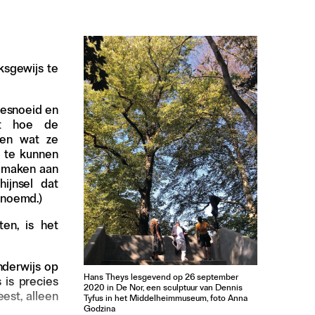
ksgewijs te
gesnoeid en
et hoe de
 en wat ze
 te kunnen
e maken aan
ijnsel dat
enoemd.)
en, is het
nderwijs op
Hans Theys lesgevend op 26 september
 is precies
2020 in De Nor, een sculptuur van Dennis
est, alleen
Tyfus in het Middelheimmuseum, foto Anna
Godzina