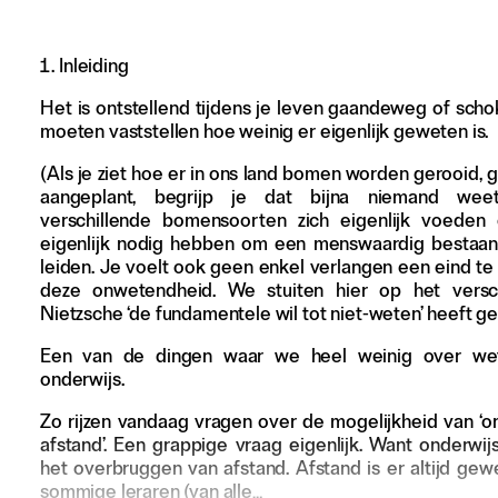
Adverteren
Inleiding
Nieuwsbrief
Het is ontstellend tijdens je leven gaandeweg of scho
Over GLEAN
moeten vaststellen hoe weinig er eigenlijk geweten is.
Contact
(Als je ziet hoe er in ons land bomen worden gerooid, 
Waar is GLEAN te koop
aangeplant, begrijp je dat bijna niemand we
Privacy
verschillende bomensoorten zich eigenlijk voeden
eigenlijk nodig hebben om een menswaardig bestaan
leiden. Je voelt ook geen enkel verlangen een eind t
Instagram
deze onwetendheid. We stuiten hier op het versch
Facebook
Nietzsche ‘de fundamentele wil tot niet-weten’ heeft g
Een van de dingen waar we heel weinig over wet
onderwijs.
Zo rijzen vandaag vragen over de mogelijkheid van ‘o
afstand’. Een grappige vraag eigenlijk. Want onderwijs
het overbruggen van afstand. Afstand is er altijd gewe
sommige leraren (van alle…