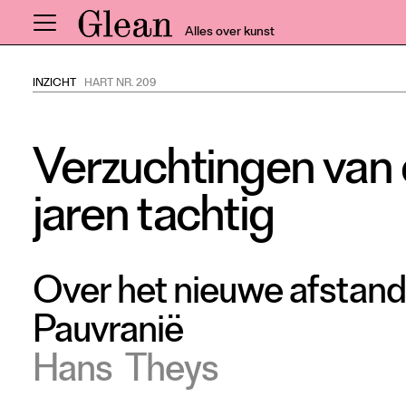
Alles over kunst
INZICHT
HART NR. 209
Home
Nieuws
Verzuchtingen van e
Expo
Interviews
jaren tachtig
Inzicht
Events
Meer rubrieken
Over het nieuwe afstand
Pauvranië
Alle nummers
Hans
Theys
Aanmelden
Abonneren