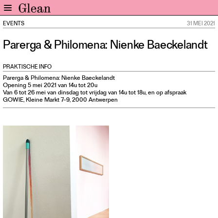
EVENTS
31 MEI 2021
Home
Parerga & Philomena: Nienke Baeckelandt
Nieuws
Expo
PRAKTISCHE INFO
Interviews
Parerga & Philomena: Nienke Baeckelandt
Opening 5 mei 2021 van 14u tot 20u
Inzicht
Van 6 tot 26 mei van dinsdag tot vrijdag van 14u tot 18u, en op afspraak
GOWIE, Kleine Markt 7–9, 2000 Antwerpen
Events
Meer rubrieken
Alle nummers
Aanmelden
Abonneren
Adverteren
Nieuwsbrief
Over GLEAN