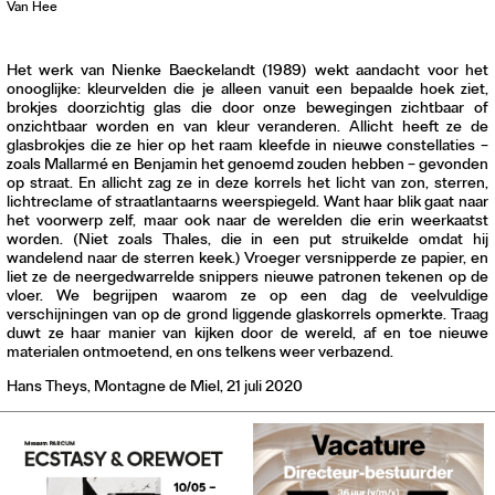
Van Hee
Het werk van Nienke Baeckelandt (1989) wekt aandacht voor het
onooglijke: kleurvelden die je alleen vanuit een bepaalde hoek ziet,
brokjes doorzichtig glas die door onze bewegingen zichtbaar of
onzichtbaar worden en van kleur veranderen. Allicht heeft ze de
glasbrokjes die ze hier op het raam kleefde in nieuwe constellaties –
zoals Mallarmé en Benjamin het genoemd zouden hebben – gevonden
op straat. En allicht zag ze in deze korrels het licht van zon, sterren,
lichtreclame of straatlantaarns weerspiegeld. Want haar blik gaat naar
het voorwerp zelf, maar ook naar de werelden die erin weerkaatst
worden. (Niet zoals Thales, die in een put struikelde omdat hij
wandelend naar de sterren keek.) Vroeger versnipperde ze papier, en
liet ze de neergedwarrelde snippers nieuwe patronen tekenen op de
vloer. We begrijpen waarom ze op een dag de veelvuldige
verschijningen van op de grond liggende glaskorrels opmerkte. Traag
duwt ze haar manier van kijken door de wereld, af en toe nieuwe
materialen ontmoetend, en ons telkens weer verbazend.
Hans Theys, Montagne de Miel, 21 juli 2020