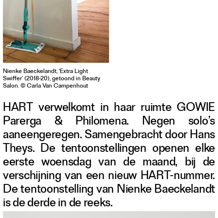
Contact
Waar is GLEAN te koop
Privacy
Instagram
Facebook
Nienke Baeckelandt, ‘Extra Light
Swiffer’ (2018-20), getoond in Beauty
Salon. © Carla Van Campenhout
HART verwelkomt in haar ruimte GOWIE
Parerga & Philomena. Negen solo’s
aaneengeregen. Samengebracht door Hans
Theys. De tentoonstellingen openen elke
eerste woensdag van de maand, bij de
verschijning van een nieuw HART-nummer.
De tentoonstelling van Nienke Baeckelandt
is de derde in de reeks.