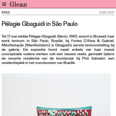
KRAS
12 MEI 2025
Home
Pélagie Gbaguidi in São Paulo
Nieuws
Expo
Tot 17 mei stelde Pélagie Gbaguidi (Benin, 1965, woont in Brussel) haar
Interviews
werk tentoon in São Paulo, Brazilië, bij Fortes D’Aloia & Gabriel.
Manifestação
[Manifestation] is Gbaguidi’s eerste tentoonstelling bij
Inzicht
de galerie. De expositie toont naast enkele van haar meest
Events
conceptuele oudere werken ook een nieuwe reeks, gemaakt tijdens
de recente residentie van de kunstenaar bij Pivô Salvador, een
Meer rubrieken
residentieplek in het noordoosten van Brazilië.
Alle nummers
Aanmelden
Abonneren
Adverteren
Nieuwsbrief
Over GLEAN