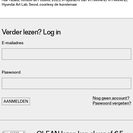
Riar Rizaldi, filmstill uit
Fossilis
, 2023, in opdracht van VH AWARD VH AWARD,
Hyundai Art Lab, Seoul, courtesy de kunstenaar
Verder lezen? Log in
E-mailadres
Paswoord
Nog geen account?
Paswoord vergeten?