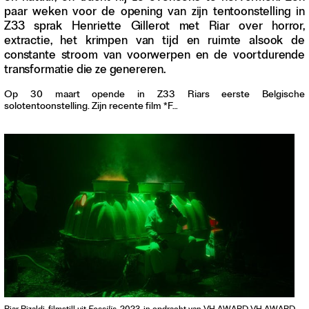
paar weken voor de opening van zijn tentoonstelling in
Contact
Z33 sprak Henriette Gillerot met Riar over horror,
Waar is GLEAN te koop
extractie, het krimpen van tijd en ruimte alsook de
Privacy
constante stroom van voorwerpen en de voortdurende
Instagram
transformatie die ze genereren.
Facebook
Op 30 maart opende in Z33 Riars eerste Belgische
solotentoonstelling. Zijn recente film *F…