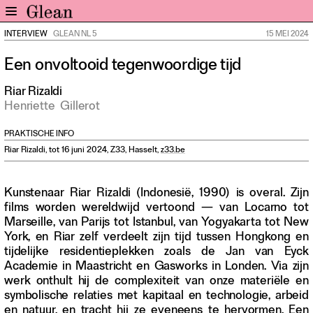
INTERVIEW
GLEAN NL 5
15 MEI 2024
Home
Een onvoltooid tegenwoordige tijd
Nieuws
Expo
Riar Rizaldi
Henriette
Gillerot
Interviews
Inzicht
PRAKTISCHE INFO
Events
Riar Rizaldi, tot 16 juni 2024, Z33, Hasselt,
z33.be
Meer rubrieken
Kunstenaar Riar Rizaldi (Indonesië, 1990) is overal. Zijn
Alle nummers
films worden wereldwijd vertoond — van Locarno tot
Aanmelden
Marseille, van Parijs tot Istanbul, van Yogyakarta tot New
York, en Riar zelf verdeelt zijn tijd tussen Hongkong en
Abonneren
tijdelijke residentieplekken zoals de Jan van Eyck
Adverteren
Academie in Maastricht en Gasworks in Londen. Via zijn
werk onthult hij de complexiteit van onze materiële en
symbolische relaties met kapitaal en technologie, arbeid
Nieuwsbrief
en natuur, en tracht hij ze eveneens te hervormen. Een
Over GLEAN