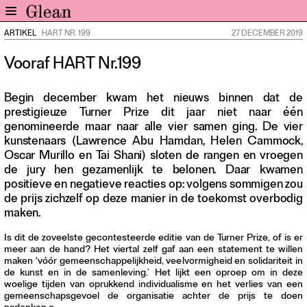
ARTIKEL
HART NR. 199
27 DECEMBER 2019
Home
Vooraf HART Nr.199
Nieuws
Expo
Begin december kwam het nieuws binnen dat de
Interviews
prestigieuze Turner Prize dit jaar niet naar één
Inzicht
genomineerde maar naar alle vier samen ging. De vier
kunstenaars (Lawrence Abu Hamdan, Helen Cammock,
Events
Oscar Murillo en Tai Shani) sloten de rangen en vroegen
Meer rubrieken
de jury hen gezamenlijk te belonen. Daar kwamen
positieve en negatieve reacties op: volgens sommigen zou
de prijs zichzelf op deze manier in de toekomst overbodig
Alle nummers
maken.
Aanmelden
Abonneren
Is dit de zoveelste gecontesteerde editie van de Turner Prize, of is er
meer aan de hand? Het viertal zelf gaf aan een statement te willen
Adverteren
maken ‘vóór gemeenschappelijkheid, veelvormigheid en solidariteit in
de kunst en in de samenleving.’ Het lijkt een oproep om in deze
woelige tijden van oprukkend individualisme en het verlies van een
Nieuwsbrief
gemeenschapsgevoel de organisatie achter de prijs te doen
Over GLEAN