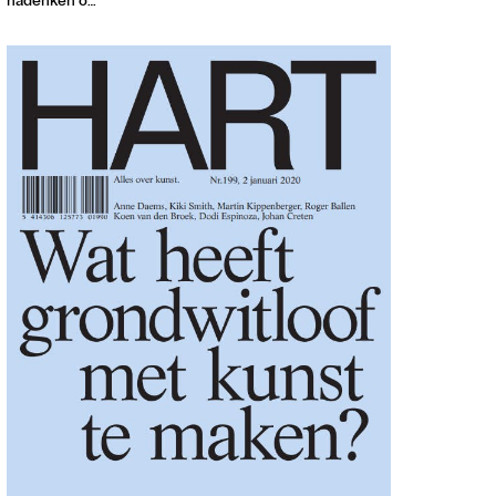
nadenken o…
Contact
Waar is GLEAN te koop
Privacy
Instagram
Facebook