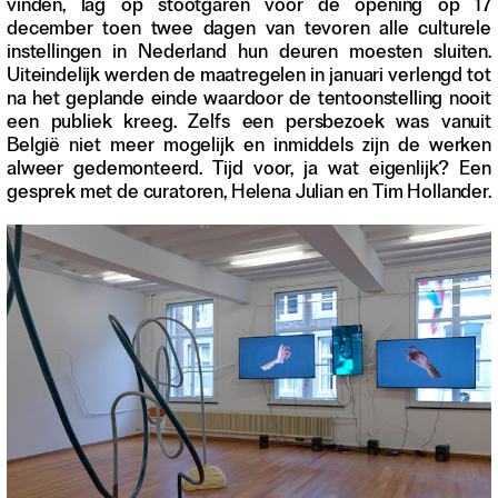
vinden, lag op stootgaren voor de opening op 17
Contact
december toen twee dagen van tevoren alle culturele
Waar is GLEAN te koop
instellingen in Nederland hun deuren moesten sluiten.
Privacy
Uiteindelijk werden de maatregelen in januari verlengd tot
na het geplande einde waardoor de tentoonstelling nooit
Instagram
een publiek kreeg. Zelfs een persbezoek was vanuit
Facebook
België niet meer mogelijk en inmiddels zijn de werken
alweer gedemonteerd. Tijd voor, ja wat eigenlijk? Een
gesprek met de curatoren, Helena Julian en Tim Hollander.