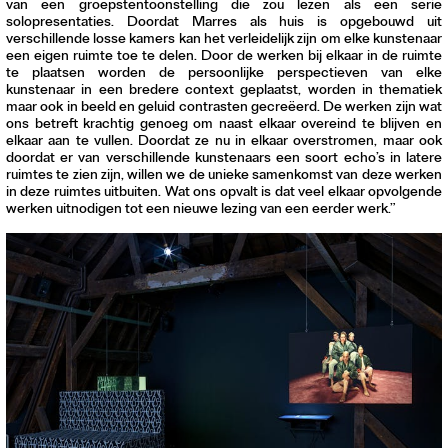
van een groepstentoonstelling die zou lezen als een serie
solopresentaties. Doordat Marres als huis is opgebouwd uit
verschillende losse kamers kan het verleidelijk zijn om elke kunstenaar
een eigen ruimte toe te delen. Door de werken bij elkaar in de ruimte
te plaatsen worden de persoonlijke perspectieven van elke
kunstenaar in een bredere context geplaatst, worden in thematiek
maar ook in beeld en geluid contrasten gecreëerd. De werken zijn wat
ons betreft krachtig genoeg om naast elkaar overeind te blijven en
elkaar aan te vullen. Doordat ze nu in elkaar overstromen, maar ook
doordat er van verschillende kunstenaars een soort echo’s in latere
ruimtes te zien zijn, willen we de unieke samenkomst van deze werken
in deze ruimtes uitbuiten. Wat ons opvalt is dat veel elkaar opvolgende
werken uitnodigen tot een nieuwe lezing van een eerder werk.”