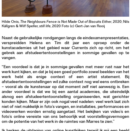
Hilde Onis,
The Neighbours Fence is Not Made Out of Biscuits Either
, 2020; Nils
Källgren & Wilf Speller,
still life
, 2020 Foto (c) Gert-Jan van Rooij
Naast de gebruikelijke rondgangen langs de eindexamenpresentaties,
verspreidden Helena en Tim dit jaar een oproep onder de
kunstacademies uit het gebied waar Currents zich op richt, om het
gebrek aan afstudeertentoonstellingen in sommige gevallen op te
vangen.
“Een voordeel is dat je in sommige gevallen met meer rust naar het
werk kunt kijken, en dat je bij een goed portfolio zowel beelden van het
werk hebt als enige context of een artist statement. Bij
afstudeertentoonstellingen wil zulke context nog wel eens ontbreken
– vooral als de kunstenaar op dat moment zelf niet aanwezig is. Een
ander voordeel is dat we bij een aantal academies, die uiteindelijk
alsnog een afstudeertentoonstelling organiseerden, wat gerichter
konden kijken. Maar er zijn ook nogal veel nadelen: veel werk laat zich
niet of niet makkelijk in foto’s vangen, en installaties, performances en
videowerken worden ernstig aangetast. Het bekijken van video’s en
foto’s online vereiste van ons behoorlijk wat voorstellingsvermogen
om de potentie van het werk in de ruimtes van Marres te zien.”