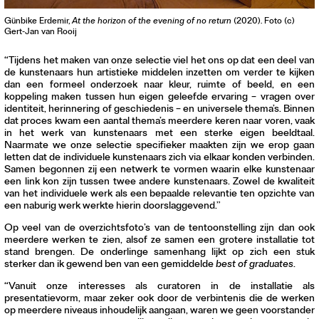
Günbike Erdemir,
At the horizon of the evening of no return
(2020). Foto (c)
Gert-Jan van Rooij
“Tijdens het maken van onze selectie viel het ons op dat een deel van
de kunstenaars hun artistieke middelen inzetten om verder te kijken
dan een formeel onderzoek naar kleur, ruimte of beeld, en een
koppeling maken tussen hun eigen geleefde ervaring – vragen over
identiteit, herinnering of geschiedenis – en universele thema’s. Binnen
dat proces kwam een aantal thema’s meerdere keren naar voren, vaak
in het werk van kunstenaars met een sterke eigen beeldtaal.
Naarmate we onze selectie specifieker maakten zijn we erop gaan
letten dat de individuele kunstenaars zich via elkaar konden verbinden.
Samen begonnen zij een netwerk te vormen waarin elke kunstenaar
een link kon zijn tussen twee andere kunstenaars. Zowel de kwaliteit
van het individuele werk als een bepaalde relevantie ten opzichte van
een naburig werk werkte hierin doorslaggevend.”
Op veel van de overzichtsfoto’s van de tentoonstelling zijn dan ook
meerdere werken te zien, alsof ze samen een grotere installatie tot
stand brengen. De onderlinge samenhang lijkt op zich een stuk
sterker dan ik gewend ben van een gemiddelde
best of graduates
.
“Vanuit onze interesses als curatoren in de installatie als
presentatievorm, maar zeker ook door de verbintenis die de werken
op meerdere niveaus inhoudelijk aangaan, waren we geen voorstander