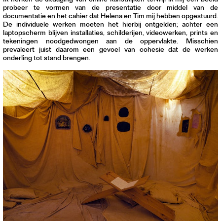
Ik herken de uitdaging van online kunstkijken terwijl ik mij een beeld
probeer te vormen van de presentatie door middel van de
documentatie en het cahier dat Helena en Tim mij hebben opgestuurd.
De individuele werken moeten het hierbij ontgelden; achter een
laptopscherm blijven installaties, schilderijen, videowerken, prints en
tekeningen noodgedwongen aan de oppervlakte. Misschien
prevaleert juist daarom een gevoel van cohesie dat de werken
onderling tot stand brengen.