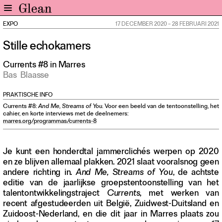
EXPO
17 DECEMBER 2020
–
28 FEBRUARI 2021
Home
Stille echokamers
Nieuws
Expo
Currents #8 in Marres
Bas
Blaasse
Interviews
Inzicht
PRAKTISCHE INFO
Events
Currents #8:
And Me, Streams of You
. Voor een beeld van de tentoonstelling, het
cahier, en korte interviews met de deelnemers:
Meer rubrieken
marres.org/programmas/currents-8
Alle nummers
Je kunt een honderdtal jammerclichés werpen op 2020
Aanmelden
en ze blijven allemaal plakken. 2021 slaat vooralsnog geen
Abonneren
andere richting in.
And Me, Streams of You
, de achtste
editie van de jaarlijkse groepstentoonstelling van het
Adverteren
talentontwikkelingstraject
Currents
, met werken van
recent afgestudeerden uit België, Zuidwest-Duitsland en
Nieuwsbrief
Zuidoost-Nederland, en die dit jaar in Marres plaats zou
Over GLEAN