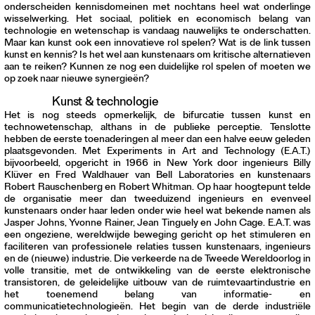
onderscheiden kennisdomeinen met nochtans heel wat onderlinge
wisselwerking. Het sociaal, politiek en economisch belang van
technologie en wetenschap is vandaag nauwelijks te onderschatten.
Maar kan kunst ook een innovatieve rol spelen? Wat is de link tussen
kunst en kennis? Is het wel aan kunstenaars om kritische alternatieven
aan te reiken? Kunnen ze nog een duidelijke rol spelen of moeten we
op zoek naar nieuwe synergieën?
Kunst & technologie
Het is nog steeds opmerkelijk, de bifurcatie tussen kunst en
technowetenschap, althans in de publieke perceptie. Tenslotte
hebben de eerste toenaderingen al meer dan een halve eeuw geleden
plaatsgevonden. Met Experiments in Art and Technology (E.A.T.)
bijvoorbeeld, opgericht in 1966 in New York door ingenieurs Billy
Klüver en Fred Waldhauer van Bell Laboratories en kunstenaars
Robert Rauschenberg en Robert Whitman. Op haar hoogtepunt telde
de organisatie meer dan tweeduizend ingenieurs en evenveel
kunstenaars onder haar leden onder wie heel wat bekende namen als
Jasper Johns, Yvonne Rainer, Jean Tinguely en John Cage. E.A.T. was
een ongeziene, wereldwijde beweging gericht op het stimuleren en
faciliteren van professionele relaties tussen kunstenaars, ingenieurs
en de (nieuwe) industrie. Die verkeerde na de Tweede Wereldoorlog in
volle transitie, met de ontwikkeling van de eerste elektronische
transistoren, de geleidelijke uitbouw van de ruimtevaartindustrie en
het toenemend belang van informatie- en
communicatietechnologieën. Het begin van de derde industriële