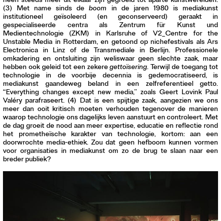
heen steeds meer uit elkaar zijn gegroeid tot aparte kunstwerelden.
(3) Met name sinds de
boom
in de jaren 1980 is mediakunst
institutioneel geïsoleerd (en geconserveerd) geraakt in
gespecialiseerde centra als Zentrum für Kunst und
Medientechnologie (ZKM) in Karlsruhe of V2_Centre for the
Unstable Media in Rotterdam, en getoond op nichefestivals als Ars
Electronica in Linz of de Transmediale in Berlijn. Professionele
omkadering en ontsluiting zijn weliswaar geen slechte zaak, maar
hebben ook geleid tot een zekere
gettoïsering
. Terwijl de toegang tot
technologie in de voorbije decennia is gedemocratiseerd, is
mediakunst gaandeweg beland in een zelfreferentieel getto.
“Everything changes except new media,” zoals Geert Lovink Paul
Valéry parafraseert. (4) Dat is een spijtige zaak, aangezien we ons
meer dan ooit kritisch moeten verhouden tegenover de manieren
waarop technologie ons dagelijks leven aanstuurt en controleert. Met
de dag groeit de nood aan meer expertise, educatie en reflectie rond
het prometheïsche karakter van technologie, kortom: aan een
doorwrochte media-ethiek. Zou dat geen hefboom kunnen vormen
voor organisaties in mediakunst om zo de brug te slaan naar een
breder publiek?