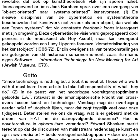
revolutie, dat ook op kunsttheoretisch vlak zijn sporen naliet.
Toonaangevend criticus Jack Burnham sprak over een overgang van
“object-oriented” naar “systems-oriented” kunstvormen. (1) De
nieuwe disciplines van de cybernetica en systeemtheorie
beschouwden het kunstwerk niet zozeer als een object, dan wel als
een “open systeem” dat via constante
feedback loops
interageert
met zijn omgeving. Deze cybernetische visie werd gepropageerd door
pioniers in de mediakunst als Roy Ascott, maar kan evengoed
gekoppeld worden aan Lucy Lippards fameuze “dematerialisering van
het kunstobject” (1966-72). Er zijn overigens tal van tentoonstellingen
die getuigden van dit historisch scharniermoment, zoals Burnhams
eigen
Software — Information Technology: Its New Meaning for Art
(Jewish Museum, 1970).
Getto
“Since technology is nothing but a tool, it is neutral. Those who work
with it must learn from artists to take full responsibility of what they
do.” (2) In de geest van het naoorlogse vooruitgangsoptimisme
geloofde E.A.T. rotsvast in de emancipatorische kracht van cross-
overs tussen kunst en technologie. Vandaag mag die overtuiging
eerder naïef of utopisch lijken, maar dat zegt tegelijk veel over onze
tijdsgeest. Beter stellen we ons de vraag: wat is er gebeurd met de
droom van E.A.T. in de daaropvolgende decennia? Hoe is
counterculture
in
cyberculture
veranderd? Edward Shanken merkt
terecht op dat de discoursen van mainstream hedendaagse kunst en
zgn.
new media art
– beide verlegenheidsbegrippen – door de jaren