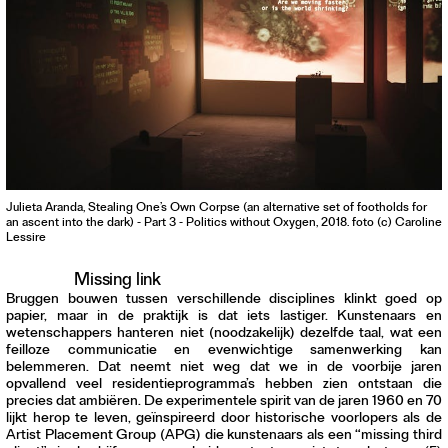
Julieta Aranda, Stealing One’s Own Corpse (an alternative set of footholds for
an ascent into the dark) - Part 3 - Politics without Oxygen, 2018. foto (c) Caroline
Lessire
Missing link
Bruggen bouwen tussen verschillende disciplines klinkt goed op
papier, maar in de praktijk is dat iets lastiger. Kunstenaars en
wetenschappers hanteren niet (noodzakelijk) dezelfde taal, wat een
feilloze communicatie en evenwichtige samenwerking kan
belemmeren. Dat neemt niet weg dat we in de voorbije jaren
opvallend veel residentieprogramma’s hebben zien ontstaan die
precies dat ambiëren. De experimentele spirit van de jaren 1960 en 70
lijkt herop te leven, geïnspireerd door historische voorlopers als de
Artist Placement Group (APG) die kunstenaars als een “missing third