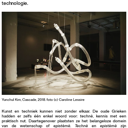
technologie.
Contact
Waar is GLEAN te koop
Privacy
Instagram
Facebook
Yunchul Kim, Cascade, 2018. foto (c) Caroline Lessire
Kunst en techniek kunnen niet zonder elkaar. De oude Grieken
hadden er zelfs één enkel woord voor:
technè
, kennis met een
praktisch nut. Daartegenover plaatsten ze het belangeloze domein
van de wetenschap of
epistèmè
.
Technè
en
epistèmè
zijn