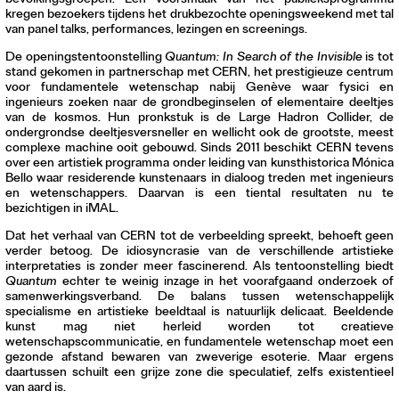
bevolkingsgroepen. Een voorsmaak van het publieksprogramma
kregen bezoekers tijdens het drukbezochte openingsweekend met tal
van panel talks, performances, lezingen en screenings.
De openingstentoonstelling
Quantum: In Search of the Invisible
is tot
stand gekomen in partnerschap met CERN, het prestigieuze centrum
voor fundamentele wetenschap nabij Genève waar fysici en
ingenieurs zoeken naar de grondbeginselen of elementaire deeltjes
van de kosmos. Hun pronkstuk is de Large Hadron Collider, de
ondergrondse deeltjesversneller en wellicht ook de grootste, meest
complexe machine ooit gebouwd. Sinds 2011 beschikt CERN tevens
over een artistiek programma onder leiding van kunsthistorica Mónica
Bello waar residerende kunstenaars in dialoog treden met ingenieurs
en wetenschappers. Daarvan is een tiental resultaten nu te
bezichtigen in iMAL.
Dat het verhaal van CERN tot de verbeelding spreekt, behoeft geen
verder betoog. De idiosyncrasie van de verschillende artistieke
interpretaties is zonder meer fascinerend. Als tentoonstelling biedt
Quantum
echter te weinig inzage in het voorafgaand onderzoek of
samenwerkingsverband. De balans tussen wetenschappelijk
specialisme en artistieke beeldtaal is natuurlijk delicaat. Beeldende
kunst mag niet herleid worden tot creatieve
wetenschapscommunicatie, en fundamentele wetenschap moet een
gezonde afstand bewaren van zweverige esoterie. Maar ergens
daartussen schuilt een grijze zone die speculatief, zelfs existentieel
van aard is.