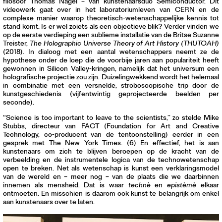
filosoof Thomas Nagel – van kunstenaarsduo Semiconductor. Dit
videowerk gaat over in het laboratoriumleven van CERN en de
complexe manier waarop theoretisch-wetenschappelijke kennis tot
stand komt. Is er wel zoiets als een objectieve blik? Verder vinden we
op de eerste verdieping een sublieme installatie van de Britse Suzanne
Treister,
The Holographic Universe Theory of Art History (THUTOAH)
(2018). In dialoog met een aantal wetenschappers neemt ze de
hypothese onder de loep die de voorbije jaren aan populariteit heeft
gewonnen in Silicon Valley-kringen, namelijk dat het universum een
holografische projectie zou zijn. Duizelingwekkend wordt het helemaal
in combinatie met een versnelde, stroboscopische trip door de
kunstgeschiedenis (vijfentwintig geprojecteerde beelden per
seconde).
“Science is too important to leave to the scientists,’’ zo stelde Mike
Stubbs, directeur van FACT (Foundation for Art and Creative
Technology, co-producent van de tentoonstelling) eerder in een
gesprek met The New York Times. (6) En effectief, het is aan
kunstenaars om zich te blijven beroepen op de kracht van de
verbeelding en de instrumentele logica van de technowetenschap
open te breken. Net als wetenschap is kunst een verklaringsmodel
van de wereld en – meer nog – van de plaats die we daarbinnen
innemen als mensheid. Dat is waar
technè
en
epistèmè
elkaar
ontmoeten. En misschien is daarom ook kunst te belangrijk om enkel
aan kunstenaars over te laten.