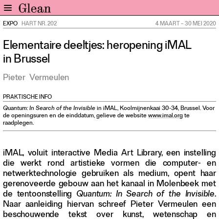
EXPO
HART NR. 202
4 MAART
–
30 MEI 2020
Home
Elementaire deeltjes: heropening iMAL
Nieuws
in Brussel
Expo
Interviews
Pieter
Vermeulen
Inzicht
PRAKTISCHE INFO
Events
Quantum: In Search of the Invisible
in iMAL, Koolmijnenkaai 30-34, Brussel. Voor
Meer rubrieken
de openingsuren en de einddatum, gelieve de website
www.imal.org
te
raadplegen.
Alle nummers
iMAL, voluit interactive Media Art Library, een instelling
Aanmelden
die werkt rond artistieke vormen die computer- en
Abonneren
netwerktechnologie gebruiken als medium, opent haar
Adverteren
gerenoveerde gebouw aan het kanaal in Molenbeek met
de tentoonstelling
Quantum: In Search of the Invisible
.
Naar aanleiding hiervan schreef Pieter Vermeulen een
Nieuwsbrief
beschouwende tekst over kunst, wetenschap en
Over GLEAN