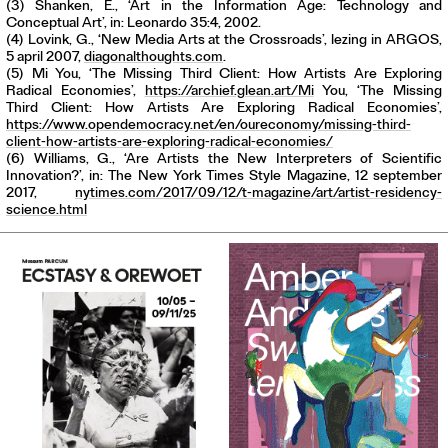
(3) Shanken, E., ‘Art in the Information Age: Technology and
Conceptual Art’, in: Leonardo 35:4, 2002.
(4) Lovink, G., ‘New Media Arts at the Crossroads’, lezing in ARGOS,
5 april 2007,
diagonalthoughts.com
.
(5) Mi You, ‘The Missing Third Client: How Artists Are Exploring
Radical Economies’,
https://archief.glean.art/Mi
You, ‘The Missing
Third Client: How Artists Are Exploring Radical Economies’,
https://www.opendemocracy.net/en/oureconomy/missing-third-
client-how-artists-are-exploring-radical-economies/
(6) Williams, G., ‘Are Artists the New Interpreters of Scientific
Innovation?’, in: The New York Times Style Magazine, 12 september
2017,
nytimes.com/2017/09/12/t-magazine/art/artist-residency-
science.html