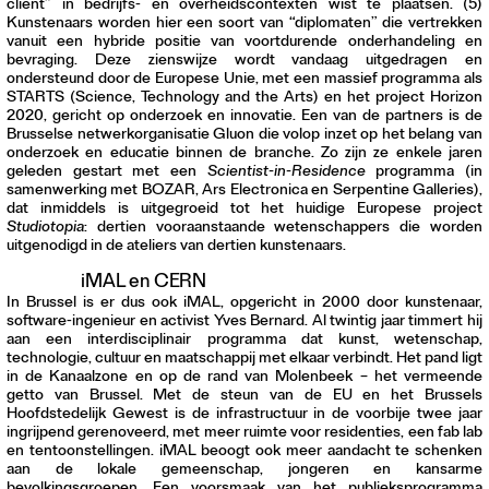
client” in bedrijfs- en overheidscontexten wist te plaatsen. (5)
Kunstenaars worden hier een soort van “diplomaten” die vertrekken
vanuit een hybride positie van voortdurende onderhandeling en
bevraging. Deze zienswijze wordt vandaag uitgedragen en
ondersteund door de Europese Unie, met een massief programma als
STARTS (Science, Technology and the Arts) en het project Horizon
2020, gericht op onderzoek en innovatie. Een van de partners is de
Brusselse netwerkorganisatie Gluon die volop inzet op het belang van
onderzoek en educatie binnen de branche. Zo zijn ze enkele jaren
geleden gestart met een
Scientist-in-Residence
programma (in
samenwerking met BOZAR, Ars Electronica en Serpentine Galleries),
dat inmiddels is uitgegroeid tot het huidige Europese project
Studiotopia
: dertien vooraanstaande wetenschappers die worden
uitgenodigd in de ateliers van dertien kunstenaars.
iMAL en CERN
In Brussel is er dus ook iMAL, opgericht in 2000 door kunstenaar,
software-ingenieur en activist Yves Bernard. Al twintig jaar timmert hij
aan een interdisciplinair programma dat kunst, wetenschap,
technologie, cultuur en maatschappij met elkaar verbindt. Het pand ligt
in de Kanaalzone en op de rand van Molenbeek – het vermeende
getto van Brussel. Met de steun van de EU en het Brussels
Hoofdstedelijk Gewest is de infrastructuur in de voorbije twee jaar
ingrijpend gerenoveerd, met meer ruimte voor residenties, een fab lab
en tentoonstellingen. iMAL beoogt ook meer aandacht te schenken
aan de lokale gemeenschap, jongeren en kansarme