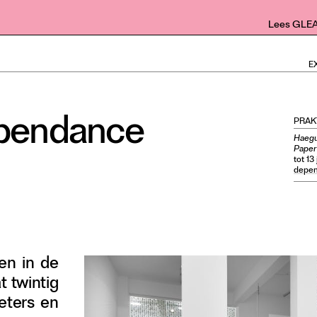
Lees GLE
E
épendance
PRAK
Haegu
Paper
tot 13
depen
en in de
t twintig
oeters en