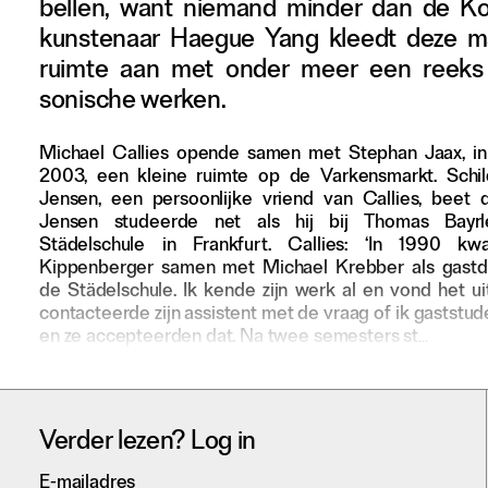
bellen, want niemand minder dan de K
Adverteren
kunstenaar Haegue Yang kleedt deze 
ruimte aan met onder meer een reeks
Nieuwsbrief
sonische werken.
Over GLEAN
Michael Callies opende samen met Stephan Jaax, i
Contact
2003, een kleine ruimte op de Varkensmarkt. Schil
Waar is GLEAN te koop
Jensen, een persoonlijke vriend van Callies, beet d
Privacy
Jensen studeerde net als hij bij Thomas Bayr
Städelschule in Frankfurt. Callies: ‘In 1990 k
Kippenberger samen met Michael Krebber als gastd
Instagram
de Städelschule. Ik kende zijn werk al en vond het ui
Facebook
contacteerde zijn assistent met de vraag of ik gaststude
en ze accepteerden dat. Na twee semesters st…
Verder lezen? Log in
E-mailadres