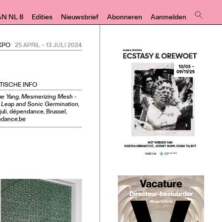
AN NL 8
Edities
Nieuwsbrief
Abonneren
Aanmelden
XPO
25 APRIL
–
13 JULI 2024
TISCHE INFO
e Yang, Mesmerizing Mesh -
 Leap and Sonic Germination,
 juli, dépendance, Brussel,
dance.be