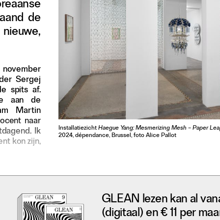
oreaanse
maand de
 nieuwe,
n november
der Sergej
e spits af.
le aan de
wam Martin
ocent naar
Installatiezicht
Haegue Yang: Mesmerizing Mesh – Paper Lea
tdagend. Ik
2024, dépendance, Brussel, foto Alice Pallot
nt kon zijn,
GLEAN lezen kan al van
(digitaal) en € 11 per maa