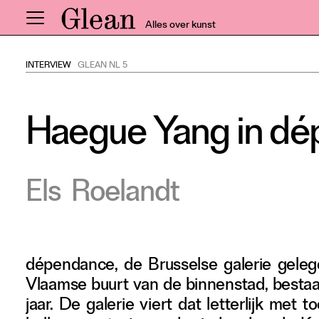
Alles over kunst
INTERVIEW
GLEAN NL 5
Home
Nieuws
Haegue Yang in d
Expo
Interviews
Inzicht
Els
Roelandt
Events
Meer rubrieken
dépendance, de Brusselse galerie geleg
Alle nummers
Vlaamse buurt van de binnenstad, bestaa
Aanmelden
jaar. De galerie viert dat letterlijk met t
Abonneren