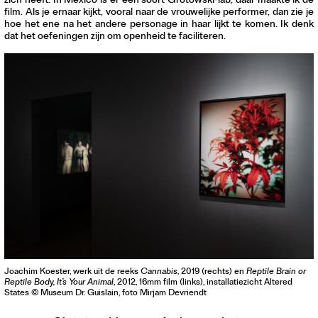
zich heeft. In Mexico is er een soort Grotowski-lab, daar maakte ik de
film. Als je ernaar kijkt, vooral naar de vrouwelijke performer, dan zie je
hoe het ene na het andere personage in haar lijkt te komen. Ik denk
dat het oefeningen zijn om openheid te faciliteren.
Joachim Koester, werk uit de reeks
Cannabis
, 2019 (rechts) en
Reptile Brain or
Reptile Body, It’s Your Animal
, 2012, 16mm film (links), installatiezicht Altered
States © Museum Dr. Guislain, foto Mirjam Devriendt