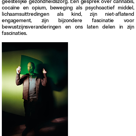
geestelijke gezondheidszorg. Een gesprek over cannabis,
Contact
cocaïne en opium, beweging als psychoactief middel,
Waar is GLEAN te koop
lichaamsuittredingen als kind, zijn niet-aflatend
Privacy
engagement, zijn bijzondere fascinatie voor
bewustzijnsveranderingen en ons laten delen in zijn
Instagram
fascinaties.
Facebook