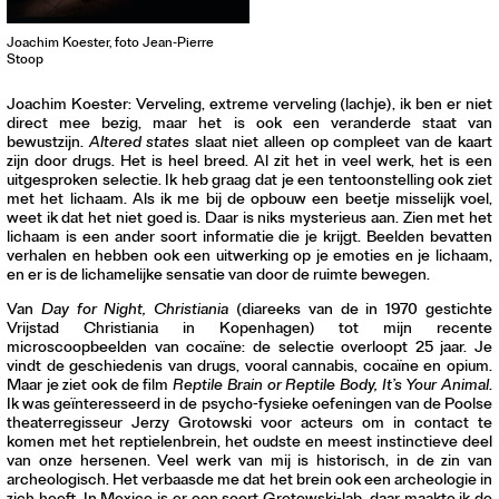
Joachim Koester, foto Jean-Pierre
Stoop
Joachim Koester: Verveling, extreme verveling (lachje), ik ben er niet
direct mee bezig, maar het is ook een veranderde staat van
bewustzijn.
Altered states
slaat niet alleen op compleet van de kaart
zijn door drugs. Het is heel breed. Al zit het in veel werk, het is een
uitgesproken selectie. Ik heb graag dat je een tentoonstelling ook ziet
met het lichaam. Als ik me bij de opbouw een beetje misselijk voel,
weet ik dat het niet goed is. Daar is niks mysterieus aan. Zien met het
lichaam is een ander soort informatie die je krijgt. Beelden bevatten
verhalen en hebben ook een uitwerking op je emoties en je lichaam,
en er is de lichamelijke sensatie van door de ruimte bewegen.
Van
Day for Night, Christiania
(diareeks van de in 1970 gestichte
Vrijstad Christiania in Kopenhagen) tot mijn recente
microscoopbeelden van cocaïne: de selectie overloopt 25 jaar. Je
vindt de geschiedenis van drugs, vooral cannabis, cocaïne en opium.
Maar je ziet ook de film
Reptile Brain or Reptile Body, It’s Your Animal
.
Ik was geïnteresseerd in de psycho-fysieke oefeningen van de Poolse
theaterregisseur Jerzy Grotowski voor acteurs om in contact te
komen met het reptielenbrein, het oudste en meest instinctieve deel
van onze hersenen. Veel werk van mij is historisch, in de zin van
archeologisch. Het verbaasde me dat het brein ook een archeologie in