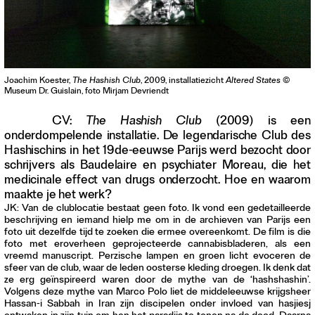
Joachim Koester,
The Hashish Club
, 2009, installatiezicht
Altered States
©
Museum Dr. Guislain, foto Mirjam Devriendt
CV:
The Hashish Club
(2009) is een
onderdompelende installatie. De legendarische Club des
Hashischins in het 19de-eeuwse Parijs werd bezocht door
schrijvers als Baudelaire en psychiater Moreau, die het
medicinale effect van drugs onderzocht. Hoe en waarom
maakte je het werk?
JK: Van de clublocatie bestaat geen foto. Ik vond een gedetailleerde
beschrijving en iemand hielp me om in de archieven van Parijs een
foto uit dezelfde tijd te zoeken die ermee overeenkomt. De film is die
foto met eroverheen geprojecteerde cannabisbladeren, als een
vreemd manuscript. Perzische lampen en groen licht evoceren de
sfeer van de club, waar de leden oosterse kleding droegen. Ik denk dat
ze erg geïnspireerd waren door de mythe van de ‘hashshashin’.
Volgens deze mythe van Marco Polo liet de middeleeuwse krijgsheer
Hassan-i Sabbah in Iran zijn discipelen onder invloed van hasjiesj