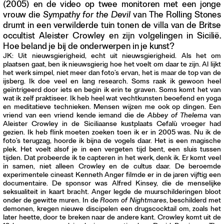
(2005) en de video op twee monitoren met een jonge
vrouw die
Sympathy for the Devil
van The Rolling Stones
drumt in een verwilderde tuin tonen de villa van de Britse
occultist Aleister Crowley en zijn volgelingen in Sicilië.
Hoe beland je bij de onderwerpen in je kunst?
JK: Uit nieuwsgierigheid, echt uit nieuwsgierigheid. Als het om
plaatsen gaat, ben ik nieuwsgierig hoe het voelt om daar te zijn. Al lijkt
het werk simpel, niet meer dan foto’s ervan, het is maar de top van de
ijsberg. Ik doe veel en lang research. Soms raak ik gewoon heel
geïntrigeerd door iets en begin ik erin te graven. Soms komt het van
wat ik zelf praktiseer. Ik heb heel wat vechtkunsten beoefend en yoga
en meditatieve technieken. Mensen wijzen me ook op dingen. Een
vriend van een vriend kende iemand die de
Abbey of Thelema
van
Aleister Crowley in de Siciliaanse kustplaats Cefalù vroeger had
gezien. Ik heb flink moeten zoeken toen ik er in 2005 was. Nu ik de
foto’s terugzag, hoorde ik bijna de vogels daar. Het is een magische
plek. Het voelt alsof je in een vergeten tijd bent, een sluis tussen
tijden. Dat probeerde ik te capteren in het werk, denk ik. Er komt veel
in samen, niet alleen Crowley en de cultus daar. De beroemde
experimentele cineast Kenneth Anger filmde er in de jaren vijftig een
documentaire. De sponsor was Alfred Kinsey, die de menselijke
seksualiteit in kaart bracht. Anger legde de muurschilderingen bloot
onder de gewitte muren. In de
Room of Nightmares
, beschilderd met
demonen, kregen nieuwe discipelen een drugscocktail om, zoals het
later heette, door te breken naar de andere kant. Crowley komt uit de