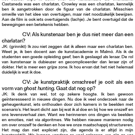
Castaneda was een charlatan, Crowley was een charlatan, kennelijk
ben ik aangetrokken door de figuur van de charlatan. Misschien
omwille van het idee van overtuigen, maar niet noodzakelijk bewijzen.
Aan de film is ook iets overtuigends (lachje). Je bent overtuigd dat de
bewegingen een betekenis hebben.
CV: Als kunstenaar ben je dus niet meer dan een
charlatan?
JK: (grinnikt) Ik zou niet zeggen dat ik alleen maar een charlatan ben.
Weet je, ik ben docent aan de kunstacademie in Malmö. Als ik de
studenten een goede opleiding geef, ben ik geslaagd als leraar. De rol
van kunstenaar is dubieuzer en gecompliceerder dan leraar zijn of
dokter. Het is meer een grijze zone. Ik hou ervan dat het niet helemaal
duidelijk is wat ik doe.
CV: Je kunstpraktijk omschreef je ooit als een
vorm van
ghost hunting
. Gaat dat nog op?
JK: Ik denk van wel, tot op zekere hoogte. Ik ben gewoon
geïnteresseerd in nieuwe dingen. Nu doe ik veel onderzoek naar de
geheugenkunst, iets onthouden door zich kamers in te beelden met
scenario’s. Het leunt dicht aan bij wat ik al doe en bij hoe we onszelf en
ons levensverhaal zien. Want we herinneren ons dingen via beelden
en emoties, niet via algoritmes. We hebben nieuwe manieren nodig
om over onszelf te denken en hoe we onze maatschappij structureren.
Het mag dan niet expliciet zijn, die agenda is er altijd in mijn