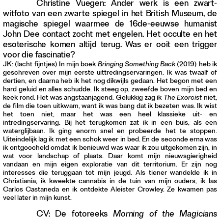
Christine Vuegen: Ander werk is een zwart-
witfoto van een zwarte spiegel in het British Museum, de
magische spiegel waarmee de 16de-eeuwse humanist
John Dee contact zocht met engelen. Het occulte en het
esoterische komen altijd terug. Was er ooit een trigger
voor die fascinatie?
JK: (lacht fijntjes) In mijn boek
Bringing Something Back
(2019) heb ik
geschreven over mijn eerste uittredingservaringen. Ik was twaalf of
dertien, en daarna heb ik het nog dikwijls gedaan. Het begon met een
hard geluid en alles schudde. Ik steeg op, zweefde boven mijn bed en
keek rond. Het was angstaanjagend. Gelukkig zag ik
The Exorcist
niet,
de film die toen uitkwam, want ik was bang dat ik bezeten was. Ik wist
het toen niet, maar het was een heel klassieke uit- en
intredingservaring. Bij het terugkomen zat ik in een buis, als een
waterglijbaan. Ik ging enorm snel en probeerde het te stoppen.
Uiteindelijk lag ik met een schok weer in bed. En de seconde erna was
ik ontgoocheld omdat ik benieuwd was waar ik zou uitgekomen zijn, in
wat voor landschap of plaats. Daar komt mijn nieuwsgierigheid
vandaan en mijn eigen exploratie van dit territorium. Er zijn nog
interesses die teruggaan tot mijn jeugd. Als tiener wandelde ik in
Christiania, ik kweekte cannabis in de tuin van mijn ouders, ik las
Carlos Castaneda en ik ontdekte Aleister Crowley. Ze kwamen pas
veel later in mijn kunst.
CV: De fotoreeks
Morning of the Magicians