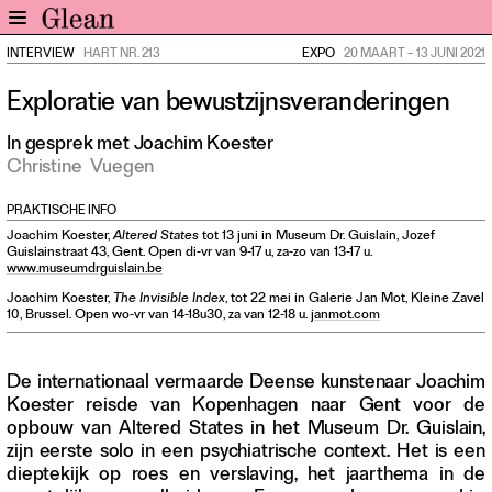
INTERVIEW
HART NR. 213
EXPO
20 MAART
–
13 JUNI 2021
Home
Exploratie van bewustzijnsveranderingen
Nieuws
Expo
In gesprek met Joachim Koester
Christine
Vuegen
Interviews
Inzicht
PRAKTISCHE INFO
Events
Joachim Koester,
Altered States
tot 13 juni in Museum Dr. Guislain, Jozef
Guislainstraat 43, Gent. Open di-vr van 9-17 u, za-zo van 13-17 u.
Meer rubrieken
www.museumdrguislain.be
Joachim Koester,
The Invisible Index
, tot 22 mei in Galerie Jan Mot, Kleine Zavel
Alle nummers
10, Brussel. Open wo-vr van 14-18u30, za van 12-18 u.
janmot.com
Aanmelden
Abonneren
De internationaal vermaarde Deense kunstenaar Joachim
Koester reisde van Kopenhagen naar Gent voor de
Adverteren
opbouw van Altered States in het Museum Dr. Guislain,
zijn eerste solo in een psychiatrische context. Het is een
Nieuwsbrief
dieptekijk op roes en verslaving, het jaarthema in de
Over GLEAN