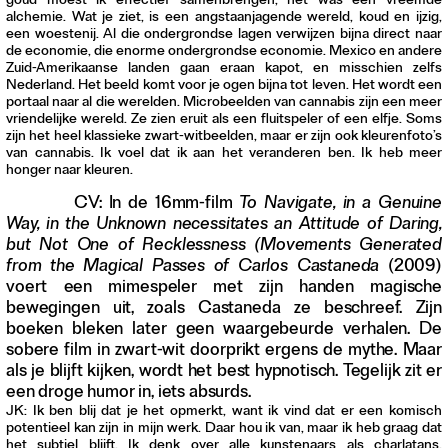
goud moest ik effectief samenbrengen, het was een vreemde
alchemie. Wat je ziet, is een angstaanjagende wereld, koud en ijzig,
een woestenij. Al die ondergrondse lagen verwijzen bijna direct naar
de economie, die enorme ondergrondse economie. Mexico en andere
Zuid-Amerikaanse landen gaan eraan kapot, en misschien zelfs
Nederland. Het beeld komt voor je ogen bijna tot leven. Het wordt een
portaal naar al die werelden. Microbeelden van cannabis zijn een meer
vriendelijke wereld. Ze zien eruit als een fluitspeler of een elfje. Soms
zijn het heel klassieke zwart-witbeelden, maar er zijn ook kleurenfoto’s
van cannabis. Ik voel dat ik aan het veranderen ben. Ik heb meer
honger naar kleuren.
CV: In de 16mm-film
To Navigate, in a Genuine
Way, in the Unknown necessitates an Attitude of Daring,
but Not One of Recklessness (Movements Generated
from the Magical Passes of Carlos Castaneda
(2009)
voert een mimespeler met zijn handen magische
bewegingen uit, zoals Castaneda ze beschreef. Zijn
boeken bleken later geen waargebeurde verhalen. De
sobere film in zwart-wit doorprikt ergens de mythe. Maar
als je blijft kijken, wordt het best hypnotisch. Tegelijk zit er
een droge humor in, iets absurds.
JK: Ik ben blij dat je het opmerkt, want ik vind dat er een komisch
potentieel kan zijn in mijn werk. Daar hou ik van, maar ik heb graag dat
het subtiel blijft. Ik denk over alle kunstenaars als charlatans.