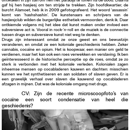
ontwaken in zijn tuin om hen het paradijs te tonen na de dood. Daarna
gaf hij hen hasjiesj om ten strijde te trekken. Zijn hoofdkwartier, de
burcht Alamoet, heb ik in 2009 gefotografeerd. Het woord ‘assassin’
komt van ‘hashshashin’. De kunstenaars en schrijvers van de
hasjiesjclub wilden de burgerlijke esthetiek vermoorden, denk ik. Daar
ontkiemde volgens mij het idee dat kunst maken onder invloed een
subversieve act is. Vooral in rock-’n-roll en de muziek is de connectie
tussen drugs en subversieve kunst niet weg te denken.
Drugs zijn interessant omdat ze onze geest en ons bewustzijn
veranderen, en omdat ze een koloniale geschiedenis hebben. Zeker
cannabis, cocaïne en opium. Het is koopwaar, een manier om geld te
verdienen, maar het kan ook een roes verwekken en verslaving. Ik ben
geïnteresseerd in de historische perceptie op de roes, omdat ze zo
sterk is verbonden met het koloniale verleden. Kolonialen zagen
inheemse mensen op cocabladeren kauwen en dachten: misschien
kunnen we het synthetiseren en aan soldaten of slaven geven. Er is
een gruwelijk verhaal over slaven die kauwend op cocabladeren
afzagen in mijnen. Dat was de koloniale omgang met drugs.
CV: Zijn de recente microscoopfoto’s van
cocaïne een soort condensatie van heel die
geschiedenis?