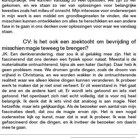
kunstpraktijk. We kunnen vandaag zo veel oplossen, we zijn zo ver
gekomen, en we staan zo ver van oplossingen voor belangrijke
kwesties zoals het milieu of onrecht. Mijn interesse voor onderwerpen
in mijn werk is een middel om grondbeginselen te vinden, die we
misschien kunnen ontwikkelen om alles te herschikken en een andere
fase in te gaan in ons denken over oplossingen voor waar we vandaag
staan.
CV: Is het ook een zoektocht om bevrijding of
misschien magie teweeg te brengen?
JK: Een denkverandering, daar zou ik al gelukkig mee zijn. Het is
fascinerend dat ons denken een fysiek spoor nalaat. Meestal is de
materialisatie ontnuchterend, bijna als een kater (lachje). Daar heb ik
geen probleem mee. We dromen grote dingen, zoals de droom van
vrijheid in Christiania, en we worden wakker in de ontnuchterende
realiteit waar we alleen kleine dingen kunnen veranderen. Ik probeer
werk te maken dat je niet snel verteert. Er zit weerstand in. Het gaat
de ene en de andere kant uit. Er wordt iets getoond en iets niet
getoond. Het openbaart zich niet echt volledig, dat is voor mij heel
belangrijk. Ik denk dat ik iets vind dat analoog is aan magie. Niet
hetzelfde, maar iets gelijkaardigs. Als de bezoeker een aantal van mijn
fascinaties deelt, dat zou de magie ervan zijn. Het is een nogal
ouderwetse kijk op kunst, maar dat is wat ik probeer. Ik was heel
gefascineerd door die dingen, en ik inviteer de bezoeker om daarin
mee te gaan.