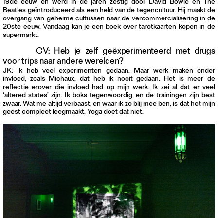
19de eeuw en werd in de jaren zestig door David Bowie en The
Beatles geïntroduceerd als een held van de tegencultuur. Hij maakt de
overgang van geheime cultussen naar de vercommercialisering in de
20ste eeuw. Vandaag kan je een boek over tarotkaarten kopen in de
supermarkt.
CV: Heb je zelf geëxperimenteerd met drugs
voor trips naar andere werelden?
JK: Ik heb veel experimenten gedaan. Maar werk maken onder
invloed, zoals Michaux, dat heb ik nooit gedaan. Het is meer de
reflectie erover die invloed had op mijn werk. Ik zei al dat er veel
‘altered states’ zijn. Ik boks tegenwoordig, en de trainingen zijn best
zwaar. Wat me altijd verbaast, en waar ik zo blij mee ben, is dat het mijn
geest compleet leegmaakt. Yoga doet dat niet.