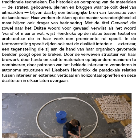
traditionele technieken. De historiek en oorsprong van de materialen
Contact
—
de straten, gebouwen, pleinen en bruggen waar ze ooit deel van
Waar is GLEAN te koop
uitmaakten
—
blijven daarbij een belangrijke bron van fascinatie voor
Privacy
de kunstenaar. Haar werken drukken op die manier veranderlijkheid uit
maar blijven ook drager van herinnering. Met de titel
Gewand
, die
zowel naar het Duitse woord voor ‘gewaad’ verwijst als het woord
Instagram
‘wand’ of muur omvat, wijst Hendrickx op de relatie tussen textiel en
Facebook
architectuur die in haar werk een prominente rol speelt. In de
tentoonstelling speelt zij dan ook met de dualiteit interieur
—
exterieur,
een tegenstelling die zij aan de hand van haar organisch gevormde
beelden poogt open te breken. Door de verweven structuur van haar
breiwerk, door harde en zachte materialen op bijzondere manieren te
combineren, door patronen van het beklede interieur te veranderen in
autonome structuren wil Liesbeth Hendrickx de paradoxale relaties
tussen interieur en exterieur, verticaal en horizontaal opheffen en deze
dualiteiten in elkaar laten overgaan.