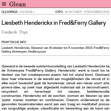
GLEANINGS
GLEAN NL 1
EXPO
14 OKTOBER
–
11 NOVEMBER 2023
Home
Liesbeth Henderickx in Fred&Ferry Gallery
Nieuws
Expo
Frederik
Thys
Interviews
PRAKTISCHE INFO
Inzicht
Liesbeth Henderickx,
Gewand
, van 14 oktober tot 11 november 2023, Fred&Ferry
Events
Gallery, Antwerpen,
fredferry.com
Meer rubrieken
Gewand
is de tweede solotentoonstelling van Liesbeth Henderickx bij
de Antwerpse Fred&Ferry Gallery. Henderickx’ werk is nooit los te
Alle nummers
denken van het creatieproces waarin het tot stand komt. Gestuwd
Aanmelden
door haar interesse in de wereld aan mogelijkheden die vervat zit in
elke soort bouwstof gaat de kunstenaar, vanuit een nieuw soort arte
Abonneren
povera-idee, op zoek naar afgedankt materiaal dat ze deconstrueert,
recycleert en herschept tot nieuwe, betekenisvolle
Adverteren
constructies. Henderickx wil de soorten, vormen en kleuren op een
‘juiste’ manier inzetten en combineren. Daarom onderwerpt ze de
gevonden bouwmaterialen eerst aan een traag en meditatief proces
Nieuwsbrief
van zorgvuldige analyse, classificatie en bewerking aan de hand van
Over GLEAN