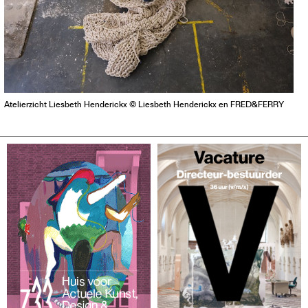
Atelierzicht Liesbeth Henderickx © Liesbeth Henderickx en FRED&FERRY