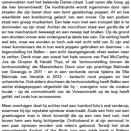
samenvatten met het bekende Dante-citaat: ‘Laat varen alle hoop, gij
die hier binnentreedt.’ De hoofdruimte wordt ingenomen door rijen
stoelen die zijn bezet door een bont gezelschap poppen. Af en toe
weerklinkt een krankzinnig gelach van een vrouw. Op een podium
staat een groep muzikanten. Een kale man met een trompet lijkt in te
dommelen op zijn stoel. Achter de microfoon staat een gorilla die af
en toe mechanisch beweegt en een zweep laat knallen. Op de grond
een dronken vrouw wier ondergoed je deels kan zien. De setting heeft
wel iets, maar we worden er toch ook niet echt wild van. Er zijn wel
meer kunstenaars die in hun werk poppen gebruiken en daarmee – in
tegenstelling tot Ballen – een echt beangstigende sfeer weten neer
te zetten. Denk maar aan zowat het hele oeuvre van Paul McCarthy,
Jos de Gruyter & Harald Thys, of de ‘tentoonstelling binnen de
tentoonstelling’ die Massimiliano Gioni voor zijn prachtige Biënnale
van Gwangju in 2011 – en in een verdunde versie tijdens de 55e
Biënnale van Venetië in 2013 – bedacht rond poppen en het
unheimliche
. Ook elders doorheen de tentoonstelling heeft Ballen een
aantal etalagepoppen uitgesteld die hij – overigens voor de couleur
locale – op de rommelmarkt van de Vossenmarkt op de kop heeft
getikt, net zoals hun accessoires.
Meer overtuigen doet hij echter met een handvol foto’s wat verderop,
waarmee hij zijn reputatie opnieuw waarmaakt. Zoals een foto van een
graatmagere man in bloot bovenlijf die op een vies bed rust, met
boven hem een karig lichtpeertje. Onthutsend in al zijn eenvoud. In
een paar zijnissen worden ook video’s getoond. Terwijl het strak