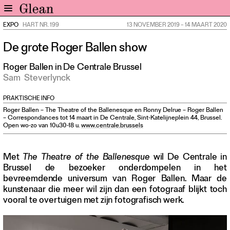
EXPO
HART NR. 199
13 NOVEMBER 2019
–
14 MAART 2020
Home
De grote Roger Ballen show
Nieuws
Expo
Roger Ballen in De Centrale Brussel
Sam
Steverlynck
Interviews
Inzicht
PRAKTISCHE INFO
Events
Roger Ballen – The Theatre of the Ballenesque en Ronny Delrue – Roger Ballen
– Correspondances tot 14 maart in De Centrale, Sint-Katelijneplein 44, Brussel.
Meer rubrieken
Open wo-zo van 10u30-18 u.
www.centrale.brussels
Alle nummers
Met
The Theatre of the Ballenesque
wil De Centrale in
Aanmelden
Brussel de bezoeker onderdompelen in het
Abonneren
bevreemdende universum van Roger Ballen. Maar de
kunstenaar die meer wil zijn dan een fotograaf blijkt toch
Adverteren
vooral te overtuigen met zijn fotografisch werk.
Nieuwsbrief
Over GLEAN