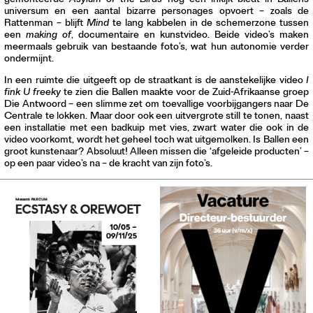
gemonteerde
Asylum of the Birds
nog een inkijk biedt in Ballens
universum en een aantal bizarre personages opvoert – zoals de
Rattenman – blijft
Mind
te lang kabbelen in de schemerzone tussen
een
making of
, documentaire en kunstvideo. Beide video’s maken
meermaals gebruik van bestaande foto’s, wat hun autonomie verder
ondermijnt.
In een ruimte die uitgeeft op de straatkant is de aanstekelijke video
I
fink U freeky
te zien die Ballen maakte voor de Zuid-Afrikaanse groep
Die Antwoord – een slimme zet om toevallige voorbijgangers naar De
Centrale te lokken. Maar door ook een uitvergrote still te tonen, naast
een installatie met een badkuip met vies, zwart water die ook in de
video voorkomt, wordt het geheel toch wat uitgemolken. Is Ballen een
groot kunstenaar? Absoluut! Alleen missen die ‘afgeleide producten’ –
op een paar video’s na – de kracht van zijn foto’s.