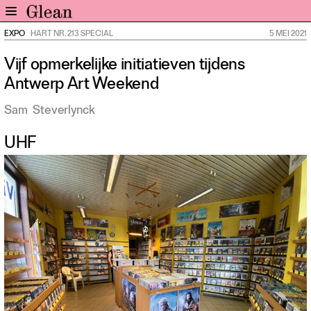
EXPO
HART NR. 213 SPECIAL
5 MEI 2021
Home
Vijf opmerkelijke initiatieven tijdens
Nieuws
Antwerp Art Weekend
Expo
Interviews
Sam
Steverlynck
Inzicht
UHF
Events
Meer rubrieken
Alle nummers
Aanmelden
Abonneren
Adverteren
Nieuwsbrief
Over GLEAN