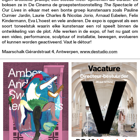
eigen artistieke praktijk, ook steeds meer opmerken als curator. Zo
boksen ze in De Cinema de groepstentoonstelling
The Spectacle of
Our Lives
in elkaar met een bonte groep kunstenaars zoals Pauline
Curnier Jardin, Laurie Charles & Nicolas Jorio, Arnaud Eubelen, Felix
Kindermann, Eva L’hoest en vele anderen. De expo is opgevat als een
soort toneelstuk waarin elke kunstenaar een rol speelt binnen de
ontwikkeling van de plot. Alle werken in de expo, of het nu gaat om
een video, performance, sculptuur of installatie, bewegen, evolueren
of kunnen worden geactiveerd. Vaut le détour!
Maarschalk Gérardstraat 4, Antwerpen,
www.destudio.com