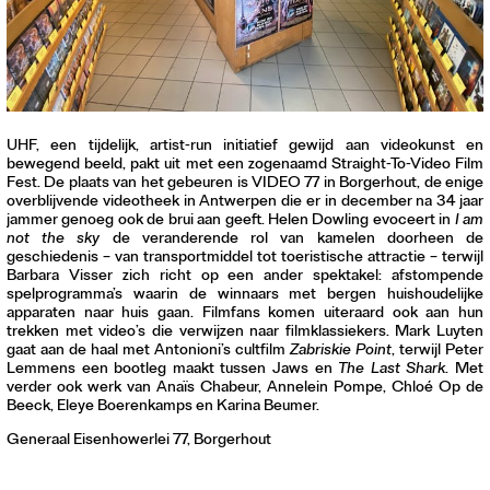
Contact
Waar is GLEAN te koop
Privacy
Instagram
Facebook
UHF, een tijdelijk, artist-run initiatief gewijd aan videokunst en
bewegend beeld, pakt uit met een zogenaamd Straight-To-Video Film
Fest. De plaats van het gebeuren is VIDEO 77 in Borgerhout, de enige
overblijvende videotheek in Antwerpen die er in december na 34 jaar
jammer genoeg ook de brui aan geeft. Helen Dowling evoceert in
I am
not the sky
de veranderende rol van kamelen doorheen de
geschiedenis – van transportmiddel tot toeristische attractie – terwijl
Barbara Visser zich richt op een ander spektakel: afstompende
spelprogramma’s waarin de winnaars met bergen huishoudelijke
apparaten naar huis gaan. Filmfans komen uiteraard ook aan hun
trekken met video’s die verwijzen naar filmklassiekers. Mark Luyten
gaat aan de haal met Antonioni’s cultfilm
Zabriskie Point
, terwijl Peter
Lemmens een bootleg maakt tussen Jaws en
The Last Shark
. Met
verder ook werk van Anaïs Chabeur, Annelein Pompe, Chloé Op de
Beeck, Eleye Boerenkamps en Karina Beumer.
Generaal Eisenhowerlei 77, Borgerhout