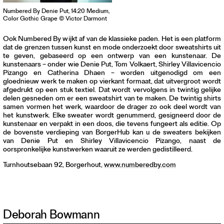
Numbered By Denie Put, 14:20 Medium,
Color Gothic Grape © Victor Darmont
Ook Numbered By wijkt af van de klassieke paden. Het is een platform
dat de grenzen tussen kunst en mode onderzoekt door sweatshirts uit
te geven, gebaseerd op een ontwerp van een kunstenaar. De
kunstenaars – onder wie Denie Put, Tom Volkaert, Shirley Villavicencio
Pizango en Catherina Dhaen – worden uitgenodigd om een
gloednieuw werk te maken op vierkant formaat, dat uitvergroot wordt
afgedrukt op een stuk textiel. Dat wordt vervolgens in twintig gelijke
delen gesneden om er een sweatshirt van te maken. De twintig shirts
samen vormen het werk, waardoor de drager zo ook deel wordt van
het kunstwerk. Elke sweater wordt genummerd, gesigneerd door de
kunstenaar en verpakt in een doos, die tevens fungeert als editie. Op
de bovenste verdieping van BorgerHub kan u de sweaters bekijken
van Denie Put en Shirley Villavicencio Pizango, naast de
oorspronkelijke kunstwerken waaruit ze werden gedistilleerd.
Turnhoutsebaan 92, Borgerhout,
www.numberedby.com
Deborah Bowmann