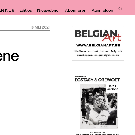
AN NL 8
Edities
Nieuwsbrief
Abonneren
Aanmelden
18 MEI 2021
ene