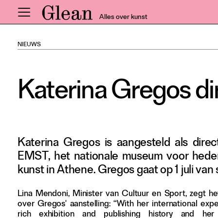
Alles over kunst
NIEUWS
Home
Nieuws
Katerina Gregos d
Expo
Interviews
Inzicht
Events
Katerina Gregos is aangesteld als direc
Meer rubrieken
EMST, het nationale museum voor hed
kunst in Athene. Gregos gaat op 1 juli van s
Alle nummers
Lina Mendoni, Minister van Cultuur en Sport, zegt h
Aanmelden
over Gregos' aanstelling: “With her international expe
Abonneren
rich exhibition and publishing history and he