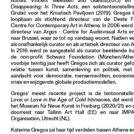
Autres: Vincent Meessen and Guests
(2015) e
Disappearing: In Three Acts
, een solotentoonstelli
Grubić voor het Kroatisch Paviljoen (2019). Gregos
loopbaan als stichtend directeur van de Deste Fo
Centre for Contemporary Art in Athene. In 2006 werd z
directeur van Argos - Centre for Audiovisual Arts e
naar Brussel, waar ze tot op vandaag woont. Nadien wa
als onafhankelijk curator en als artistiek directeur van A
In 2016 werd ze aangesteld als curator beeldende k
de non-profit Schwarz Foundation (München/Athe
voorbije twintig jaar heeft Gregos zich als curator ge
relatie tussen kunst, samenleving en politiek, met
aandacht voor democratie, mensenrechten, economie
crisis en wijzigende globale productiemodellen.
Gregos’ meest recente project is de tentoonstell
Love: or Love in the Age of Cold Intimacies
, dat werd
het Museum für Neue Kunst in Freiburg (2020/21) en
doorreist naar Tallinn Art Hall (EE) en naar IM
Organisation, Utrecht (NL).
Katerina Gregos zal haar tijd verdelen tussen Athene en