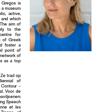
na Gregos is
ds a museum
ic, active,
e and which
 The aim of
ely to the
entre for
k of Greek
d foster a
al point of
e network of
ns as a top
. Ze trad op
iennial of
, Contour –
al. Voor de
viljoenen:
ling
Speech
nne et les