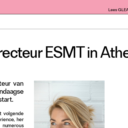
Lees GLE
irecteur ESMT in Ath
teur van
endaagse
tart.
et volgende
rience, her
r numerous