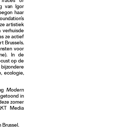
n
Traces of
ng van Igor
 begon haar
undation’s
e artistiek
n verhuisde
s ze actief
rt Brussels.
unsten voor
ne). In de
focust op de
 bijzondere
, ecologie,
ing
Modern
 getoond in
 deze zomer
PAKT Media
 Brussel.