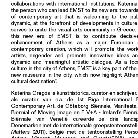
collaborations with international institutions, Kateri
Adverteren
the person who can lead EMST to its new era: towar
of contemporary art that is welcoming to the publ
dynamic, at the forefront of developments in cultur
Nieuwsbrief
serves to unite the visual arts community in Greece.
Over GLEAN
this new era of EMST is to contribute decisiv
enhancement of Athens as a major European c
Contact
contemporary creation, which will promote the wor
Waar is GLEAN te koop
artists, engender and promote innovative ideas an
Privacy
dynamic and meaningful artistic dialogue. As a foc
culture in the city of Athens, EMST is a key part of th
new museums in the city, which now highlight Athe
Instagram
cultural destination".
Facebook
Katerina Gregos is kunsthistorica, curator en schrijver
als curator van o.a. de 1st Riga International B
Contemporary Art, de Göteborg Biënnale, Manifesta
Biennial of Moving Image en E V+A - Ireland’s Bienni
Biënnale van Venetië cureerde ze drie landspa
Denemarken met de internationale groepstentoonstel
Matters
(2011), België met de tentoonstelling
Perso