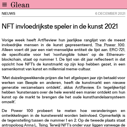
NIEUWS
6 DECEMBER 2021
Home
NFT invloedrijkste speler in de kunst 2021
Nieuws
Expo
Vorige week heeft ArtReview hun jaarlijkse ranglijst van de meest
Interviews
invloedrijke mensen in de kunst gepresenteerd,
The Power 100
.
Alleen voert dit jaar een niet-menselijke entiteit de lijst aan. ERC-721,
Inzicht
de specificatie voor het 'nonfungible token' op de Ethereum-
Events
blockchain, staat op nummer 1. De lijst van dit jaar reflecteert in dat
opzicht hoe NFT's de kunstmarkt op zijn kop hebben gezet, in een
Meer rubrieken
samenkomst van kunst en millennial meme-cultuur.
‘Met duizelingwekkende prijzen die het afgelopen jaar zijn betaald voor
Alle nummers
werken van Beeple en anderen, heeft de kunstmarkt een nieuwe
generatie verzamelaars ontdekt’, aldus
ArtReview
. En tegelijkertijd
Aanmelden
hebben ‘kunstenaars over de hele wereld een manier ontdekt om hun
kunst op de markt te brengen die het oude kunsthandelaarsysteem
Abonneren
omzeilt’.
Adverteren
De Power 100 probeert te meten hoe veranderingen en
ontwikkelingen in de kunstwereld worden beïnvloed. Opmerkelijk is
Nieuwsbrief
de tegenstelling tussen de nummer 1 en 2. Op de tweede plaats staat
antropoloog Anna L. Tsing. Terwijl NFT’s onder vuur liggen vanwege de
Over GLEAN