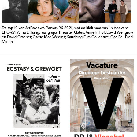
De top 10 van ArtReview’s
Power 100
2021, met de klok mee van linksboven:
ERC-721; Anna L. Tsing; ruangrupa; Theaster Gates; Anne Imhof; David Wengrow
en David Graeber; Carrie Mae Weems; Karrabing Film Collective; Cao Fei; Fred
Moten