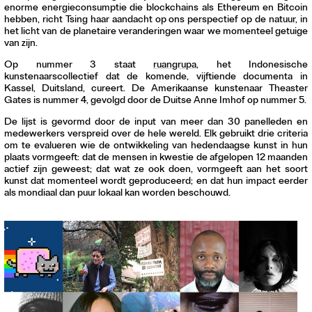
enorme energieconsumptie die blockchains als Ethereum en Bitcoin
Contact
hebben, richt Tsing haar aandacht op ons perspectief op de natuur, in
Waar is GLEAN te koop
het licht van de planetaire veranderingen waar we momenteel getuige
Privacy
van zijn.
Op nummer 3 staat
ruangrupa
, het Indonesische
Instagram
kunstenaarscollectief dat de komende, vijftiende documenta in
Facebook
Kassel, Duitsland, cureert. De Amerikaanse kunstenaar Theaster
Gates is nummer 4, gevolgd door de Duitse Anne Imhof op nummer 5.
De lijst is gevormd door de input van meer dan 30 panelleden en
medewerkers verspreid over de hele wereld. Elk gebruikt drie criteria
om te evalueren wie de ontwikkeling van hedendaagse kunst in hun
plaats vormgeeft: dat de mensen in kwestie de afgelopen 12 maanden
actief zijn geweest; dat wat ze ook doen, vormgeeft aan het soort
kunst dat momenteel wordt geproduceerd; en dat hun impact eerder
als mondiaal dan puur lokaal kan worden beschouwd.