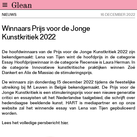
NIEUWS
16 DECEMBER 2022
Home
Winnaars Prijs voor de Jonge
Nieuws
Kunstkritiek 2022
Expo
Interviews
De hoofdwinnaars van de Prijs voor de Jonge Kunstkritiek 2022 zijn
Inzicht
bekendgemaakt: Lena van Tijen wint de hoofdprijs in de categorie
Essay. Hoofdprijswinnaar in de categorie Recensie is Laura Herman. In
Events
de categorie Innovatieve kunstkritische praktijken winnen Zoë
Meer rubrieken
Dankert en Alix de Massiac de stimuleringsprijs.
De winnaars zijn donderdag 15 december 2022 tijdens de feestelijke
uitreiking bij M Leuven in België bekendgemaakt. De Prijs voor de
Alle nummers
Jonge Kunstkritiek is een stimuleringsprijs voor een nieuwe generatie
Aanmelden
critici en essayisten uit het Nederlandse taalgebied, die schrijft over
hedendaagse beeldende kunst. HART is mediapartner en op onze
Abonneren
website zal het winnende essay van Lena van Tijen gepbuliceerd
worden.
Adverteren
Lees het volledige persbericht
hier
.
Nieuwsbrief
Over GLEAN