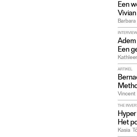
Een wo
Vivian
Barbara
INTERVIE
Adem i
Een ge
Kathlee
ARTIKEL
Bernad
Metho
Vincent
THE INVER
Hyper
Het p
Kasia
T