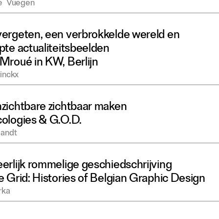
e
Vuegen
ergeten, een verbrokkelde wereld en
pte actualiteitsbeelden
Mroué in KW, Berlijn
rinckx
zichtbare zichtbaar maken
ologies & G.O.D.
landt
erlijk rommelige geschiedschrijving
e Grid: Histories of Belgian Graphic Design
rka