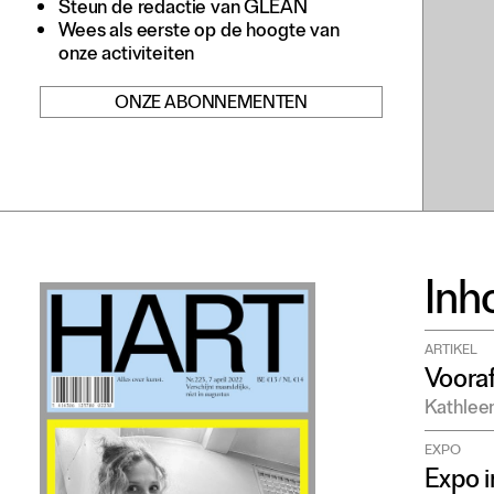
Steun de redactie van GLEAN
Adverteren
Wees als eerste op de hoogte van
onze activiteiten
Nieuwsbrief
ONZE ABONNEMENTEN
Over GLEAN
Contact
Waar is GLEAN te koop
Privacy
Instagram
Inh
Facebook
ARTIKEL
Vooraf
Kathlee
EXPO
Expo i