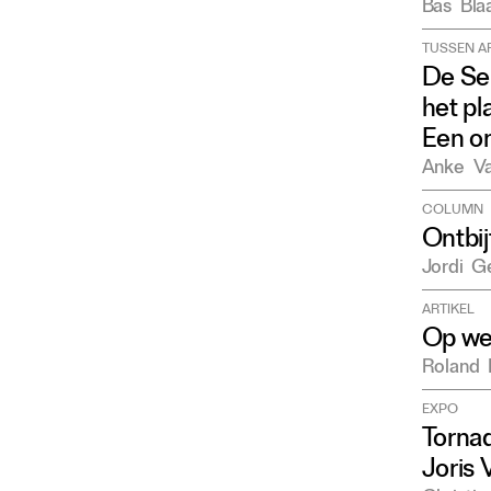
Bas
Bla
TUSSEN A
De Se
het pl
Een o
Anke
V
COLUMN
Ontbij
Jordi
Ge
ARTIKEL
Op we
Roland
EXPO
Torna
Joris 