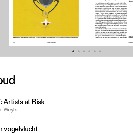
oud
: Artists at Risk
n
Weyts
n vogelvlucht