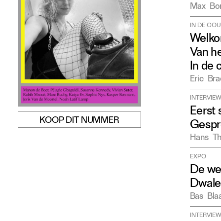
Max
Bo
IN DE COU
Welko
Van h
In de 
Eric
Bra
INTERVIE
Eerst 
KOOP DIT NUMMER
Gespr
Hans
T
EXPO
De we
Dwale
Bas
Bla
INTERVIE