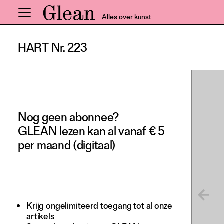
Alles over kunst
HART Nr. 223
Home
Nieuws
Expo
Interviews
Nog geen abonnee?
Inzicht
GLEAN lezen kan al vanaf € 5
Events
per maand (digitaal)
Meer rubrieken
Alle nummers
Aanmelden
Krijg ongelimiteerd toegang tot al onze
artikels
Abonneren