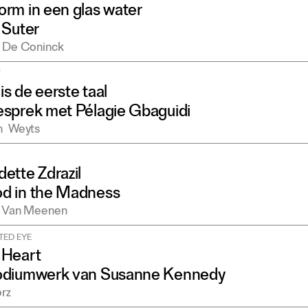
rm in een glas water
 Suter
De Coninck
W
s de eerste taal
sprek met Pélagie Gbaguidi
n
Weyts
ette Zdrazil
d in the Madness
Van Meenen
TED EYE
 Heart
odiumwerk van Susanne Kennedy
órz