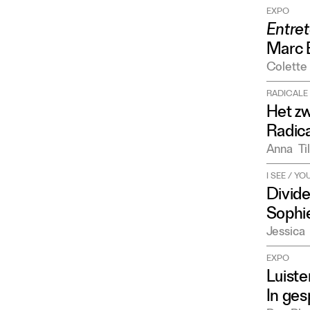
EXPO
Entret
Marc 
Colette
RADICALE 
Het z
Radica
Anna
Ti
I SEE / Y
Divide
Sophi
Jessica
EXPO
Luiste
In ge