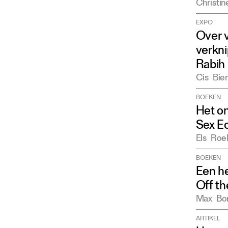
Christin
EXPO
Over v
verkni
Rabih 
Cis
Bie
BOEKEN
Het on
Sex Ec
Els
Roe
BOEKEN
Een he
Off th
Max
Bo
ARTIKEL