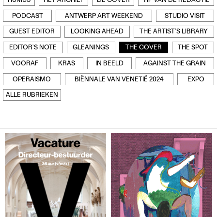
HUMUS
HET ARCHIEF
DE COVER
TIP VAN DE REDACTIE
Contact
PODCAST
ANTWERP ART WEEKEND
STUDIO VISIT
Waar is GLEAN te koop
Privacy
GUEST EDITOR
LOOKING AHEAD
THE ARTIST’S LIBRARY
Instagram
EDITOR’S NOTE
GLEANINGS
THE COVER
THE SPOT
Facebook
VOORAF
KRAS
IN BEELD
AGAINST THE GRAIN
OPERAISMO
BIËNNALE VAN VENETIË 2024
EXPO
ALLE RUBRIEKEN