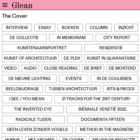
The Cover
Home
INTERVIEW
ESSAY
BOEKEN
COLUMN
INZICHT
Nieuws
DE COLLECTIE
IN MEMORIAM
CITY REPORT
Expo
Interviews
KUNSTENAARSPORTRET
RESIDENTIE
Inzicht
KUNST OF ARCHITECTUUR
DE PLEK
KUNST IN QUARANTAINE
Events
VIDEO
AUDIO
CLOSE READING
DE BRIEF
DE MOSTERD
Meer rubrieken
DE NIEUWE LICHTING
EVENTS
IN DE COULISSEN
BEELDBIJDRAGE
TUSSEN ARCHITECTUUR
BITS & PIECES
Alle nummers
Aanmelden
I SEE / YOU MEAN
21 TRACKS FOR THE 21ST CENTURY
Abonneren
THE INVERTED EYE
BIËNNALE VENETIË 2022
Adverteren
RADICALE TIJDEN
DOCUMENTA FIFTEEN
GEEN LEVEN ZONDER VOGELS
METHOD IN THE MADNESS
Nieuwsbrief
Over GLEAN