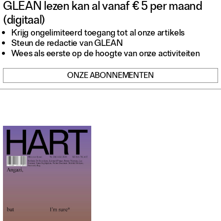
GLEAN lezen kan al vanaf € 5 per maand
Contact
(digitaal)
Waar is GLEAN te koop
Privacy
Krijg ongelimiteerd toegang tot al onze artikels
Steun de redactie van GLEAN
Instagram
Wees als eerste op de hoogte van onze activiteiten
Facebook
ONZE ABONNEMENTEN