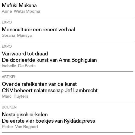
Mufuki Mukuna
Anne
Wetsi Mpoma
EXPO
Monoculture: een recent verhaal
Sorana
Munsya
EXPO
Van woord tot draad
De doorleefde kunst van Anna Boghiguian
Isabelle
De Baets
ARTIKEL
Over de rafelkanten van de kunst
CKV beheert nalatenschap Jef Lambrecht
Marc
Ruyters
BOEKEN
Nostalgisch cirkelen
De eerste vier boekjes van Kyklàda.press
Pieter
Van Bogaert