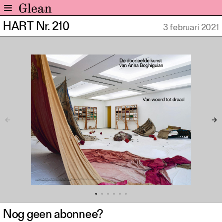
HART Nr. 210
3 februari 2021
Home
Nieuws
Expo
Interviews
Inzicht
Events
Meer rubrieken
Alle nummers
Aanmelden
Abonneren
Adverteren
Nieuwsbrief
Nog geen abonnee?
Over GLEAN