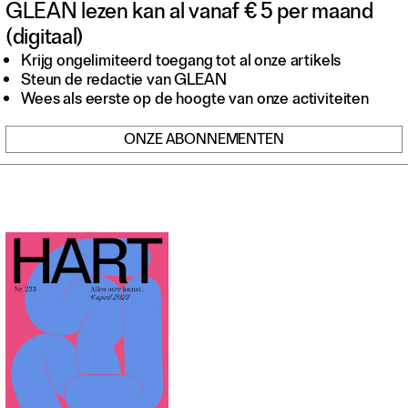
GLEAN lezen kan al vanaf € 5 per maand
Contact
(digitaal)
Waar is GLEAN te koop
Privacy
Krijg ongelimiteerd toegang tot al onze artikels
Steun de redactie van GLEAN
Instagram
Wees als eerste op de hoogte van onze activiteiten
Facebook
ONZE ABONNEMENTEN