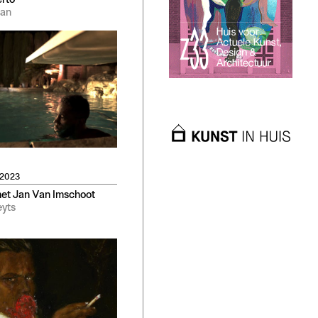
erto
-an
2023
met Jan Van Imschoot
yts