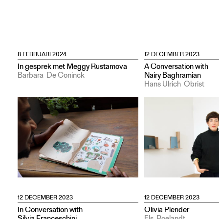
Adverteren
Nieuwsbrief
Over GLEAN
8 FEBRUARI 2024
12 DECEMBER 2023
In gesprek met Meggy Rustamova
A Conversation with
Contact
Barbara
De Coninck
Nairy Baghramian
Waar is GLEAN te koop
Hans Ulrich
Obrist
Privacy
Instagram
Facebook
12 DECEMBER 2023
12 DECEMBER 2023
In Conversation with
Olivia Plender