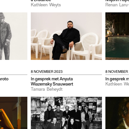
a Distance
Miljohn Rup
Kathleen
Weyts
Renan
Laru
8 NOVEMBER 2023
8 NOVEMBER 
aroto
In gesprek met Anyuta
In gesprek 
Wiazemsky Snauwaert
Kathleen
We
Tamara
Beheydt