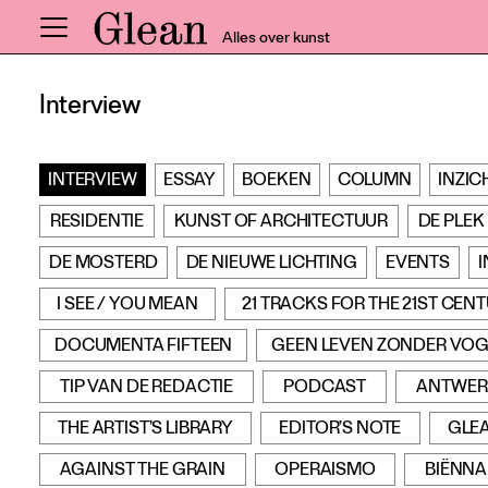
Alles over kunst
Interview
Home
Nieuws
INTERVIEW
ESSAY
BOEKEN
COLUMN
INZIC
Expo
Interviews
RESIDENTIE
KUNST OF ARCHITECTUUR
DE PLEK
Inzicht
DE MOSTERD
DE NIEUWE LICHTING
EVENTS
I
Events
I SEE / YOU MEAN
21 TRACKS FOR THE 21ST CEN
Meer rubrieken
DOCUMENTA FIFTEEN
GEEN LEVEN ZONDER VOG
TIP VAN DE REDACTIE
PODCAST
ANTWER
Alle nummers
THE ARTIST’S LIBRARY
EDITOR’S NOTE
GLE
Aanmelden
AGAINST THE GRAIN
OPERAISMO
BIËNNA
Abonneren