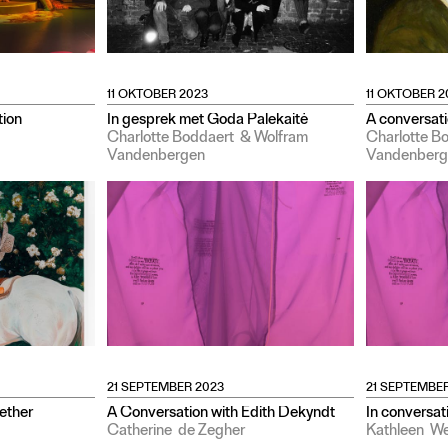
11 OKTOBER 2023
11 OKTOBER 2
tion
In gesprek met Goda Palekaitė
A conversati
Charlotte Boddaert
& Wolfram
Charlotte B
Vandenbergen
Vandenberg
21 SEPTEMBER 2023
21 SEPTEMBE
ether
A Conversation with Edith Dekyndt
In conversat
Catherine
de Zegher
Kathleen
We