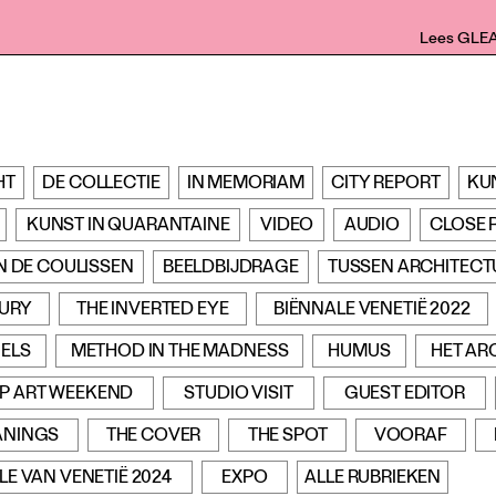
Lees GLE
HT
DE COLLECTIE
IN MEMORIAM
CITY REPORT
KU
KUNST IN QUARANTAINE
VIDEO
AUDIO
CLOSE 
N DE COULISSEN
BEELDBIJDRAGE
TUSSEN ARCHITECT
TURY
THE INVERTED EYE
BIËNNALE VENETIË 2022
ELS
METHOD IN THE MADNESS
HUMUS
HET AR
P ART WEEKEND
STUDIO VISIT
GUEST EDITOR
ANINGS
THE COVER
THE SPOT
VOORAF
LE VAN VENETIË 2024
EXPO
ALLE RUBRIEKEN