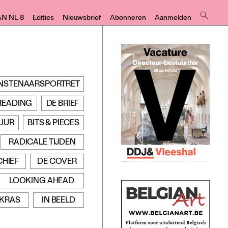
AN NL 8
Edities
Nieuwsbrief
Abonneren
Aanmelden
NSTENAARSPORTRET
READING
DE BRIEF
UUR
BITS & PIECES
RADICALE TIJDEN
CHIEF
DE COVER
LOOKING AHEAD
KRAS
IN BEELD