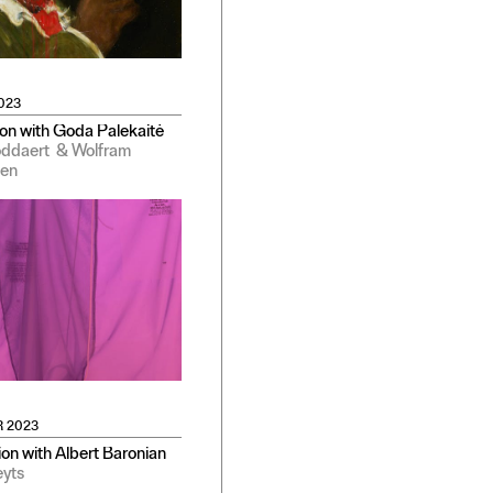
023
on with Goda Palekaitė
oddaert
& Wolfram
en
R 2023
ion with Albert Baronian
yts