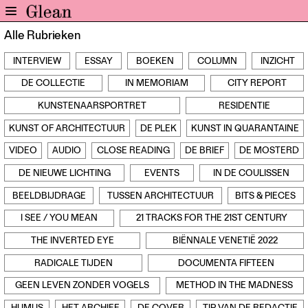
Alle Rubrieken
Home
INTERVIEW
ESSAY
BOEKEN
COLUMN
INZICHT
Nieuws
DE COLLECTIE
IN MEMORIAM
CITY REPORT
Expo
Interviews
KUNSTENAARSPORTRET
RESIDENTIE
Inzicht
KUNST OF ARCHITECTUUR
DE PLEK
KUNST IN QUARANTAINE
Events
VIDEO
AUDIO
CLOSE READING
DE BRIEF
DE MOSTERD
Meer rubrieken
DE NIEUWE LICHTING
EVENTS
IN DE COULISSEN
BEELDBIJDRAGE
TUSSEN ARCHITECTUUR
BITS & PIECES
Alle nummers
Aanmelden
I SEE / YOU MEAN
21 TRACKS FOR THE 21ST CENTURY
Abonneren
THE INVERTED EYE
BIËNNALE VENETIË 2022
Adverteren
RADICALE TIJDEN
DOCUMENTA FIFTEEN
GEEN LEVEN ZONDER VOGELS
METHOD IN THE MADNESS
Nieuwsbrief
Over GLEAN