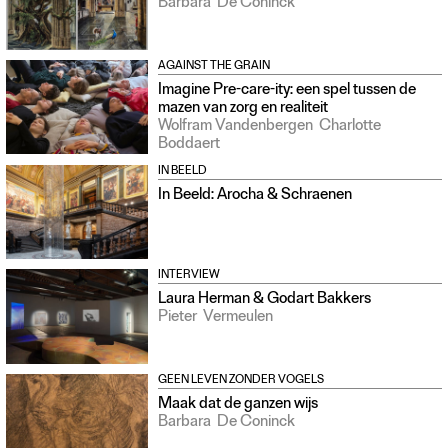
Barbara
De Coninck
AGAINST THE GRAIN
Imagine Pre-care-ity: een spel tussen de
mazen van zorg en realiteit
Wolfram Vandenbergen
Charlotte
Boddaert
IN BEELD
In Beeld: Arocha & Schraenen
INTERVIEW
Laura Herman & Godart Bakkers
Pieter
Vermeulen
GEEN LEVEN ZONDER VOGELS
Maak dat de ganzen wijs
Barbara
De Coninck