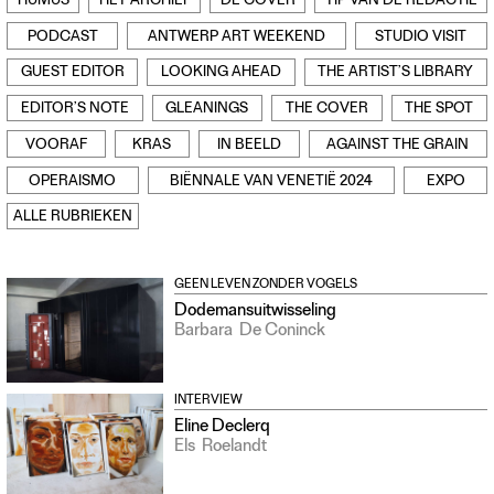
HUMUS
HET ARCHIEF
DE COVER
TIP VAN DE REDACTIE
Contact
PODCAST
ANTWERP ART WEEKEND
STUDIO VISIT
Waar is GLEAN te koop
Privacy
GUEST EDITOR
LOOKING AHEAD
THE ARTIST’S LIBRARY
Instagram
EDITOR’S NOTE
GLEANINGS
THE COVER
THE SPOT
Facebook
VOORAF
KRAS
IN BEELD
AGAINST THE GRAIN
OPERAISMO
BIËNNALE VAN VENETIË 2024
EXPO
ALLE RUBRIEKEN
GEEN LEVEN ZONDER VOGELS
Dodemansuitwisseling
Barbara
De Coninck
INTERVIEW
Eline Declerq
Els
Roelandt